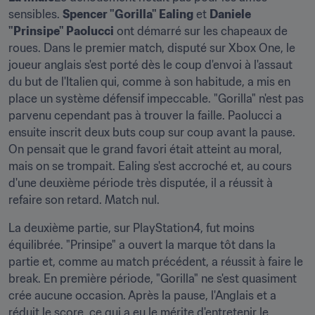
sensibles. 
Spencer "Gorilla" Ealing
 et 
Daniele 
"Prinsipe" Paolucci
 ont démarré sur les chapeaux de 
roues. Dans le premier match, disputé sur Xbox One, le 
joueur anglais s'est porté dès le coup d'envoi à l'assaut 
du but de l'Italien qui, comme à son habitude, a mis en 
place un système défensif impeccable. "Gorilla" n'est pas 
parvenu cependant pas à trouver la faille. Paolucci a 
ensuite inscrit deux buts coup sur coup avant la pause. 
On pensait que le grand favori était atteint au moral, 
mais on se trompait. Ealing s'est accroché et, au cours 
d'une deuxième période très disputée, il a réussit à 
refaire son retard. Match nul.
La deuxième partie, sur PlayStation4, fut moins 
équilibrée. "Prinsipe" a ouvert la marque tôt dans la 
partie et, comme au match précédent, a réussit à faire le 
break. En première période, "Gorilla" ne s'est quasiment 
crée aucune occasion. Après la pause, l'Anglais et a 
réduit le score, ce qui a eu le mérite d'entretenir le 