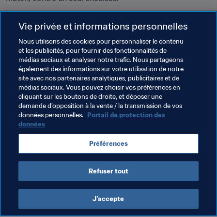
Entendu…
"C'est une sensation formidable. Je ne pensais 
Vie privée et informations personnelles
pas gagner ce tournoi, surtout contre un finaliste comme 
"Gorilla". Je suis très ému. Maintenant, j'espère bien m'en 
Nous utilisons des cookies pour personnaliser le contenu
et les publicités, pour fournir des fonctionnalités de
sortir à Berlin" - 
**Daniele "Prinsipe" Paolucci, vainqueur 
médias sociaux et analyser notre trafic. Nous partageons
de la finale régionale européenne de la Saison 2 du FUT 
également des informations sur votre utilisation de notre
Champions 17, qui s'est déroulée à Madrid
site avec nos partenaires analytiques, publicitaires et de
médias sociaux. Vous pouvez choisir vos préférences en
cliquant sur les boutons de droite, et déposer une
demande d’opposition à la vente / la transmission de vos
données personnelles.
Portail de protection des
données
Thèmes en lien
Préférences
Italy
UEFA
Refuser tout
J’accepte