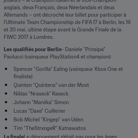
joueurs – le champion italien et le vice-champion 
anglais, deux Français, deux Néerlandais et deux 
Allemands – ont décroché leur billet pour participer à 
l'Ultimate Team Championship de FIFA 17 à Berlin, les 19 
et 20 mai, ultime étape avant la Grande Finale de la 
FIWC 2017 à Londres.
Les qualifiés pour Berlin
- Daniele "Prinsipe" 
Paolucci (vainqueur PlayStation4 et champion)
Spencer "Gorilla" Ealing (vainqueur Xbox One et 
finaliste)
Quinten "Quintenx" van der Most
Niklas "Nraseck" Raseck
Johann "Maniika" Simon
Lucas "Daxe" Cuillerier
Bob Michel "Kingep" van Uden
Tim "TheStrxngeR" Katnawatos
La finale
Le dénouement n'était pas pour les âmes 