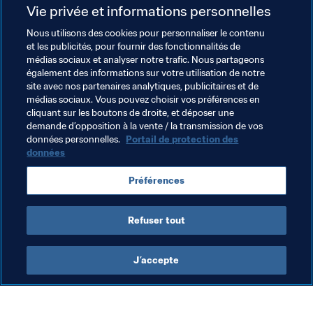
Vie privée et informations personnelles
prouesses en tournoi cette année, de sorte que leur 
équipe compte désormais parmi les candidats au titre.
Nous utilisons des cookies pour personnaliser le contenu
et les publicités, pour fournir des fonctionnalités de
médias sociaux et analyser notre trafic. Nous partageons
Imperial (Angleterre)
également des informations sur votre utilisation de notre
site avec nos partenaires analytiques, publicitaires et de
Le Maltais "ChristianSpiteri" et l’Anglais "Lyricz vs Luck" 
médias sociaux. Vous pouvez choisir vos préférences en
font preuve d’une régularité intéressante depuis le début 
cliquant sur les boutons de droite, et déposer une
demande d’opposition à la vente / la transmission de vos
de la saison. Ils figurent tous les deux dans le Top 30 du 
données personnelles.
Portail de protection des
classement des FIFA 19 Global Series sur leurs plates-
données
formes respectives. Imperial ne fait pas partie des 
équipes les plus connues de la scène eSport, mais elle 
Préférences
pourrait bien jouer les trouble-fête au sein d’un groupe 
très homogène.
Refuser tout
J’accepte