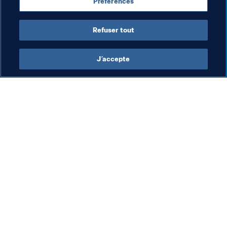
ceux qui ont cru en nous. Je n’ai pas de mots pour 
Préférences
décrire ce que je ressens."
Mauricio Pochettino.
Refuser tout
J’accepte
L’action de la FIFA
Visitez également
Juridique
Toutes les infos et 
tous les articles
Système de transfert
Rapports et 
Football féminin
documents
Promotion du football
Fondation FIFA
Innovation
FIFA Museum
Développement des talents
Emplois & Carrières