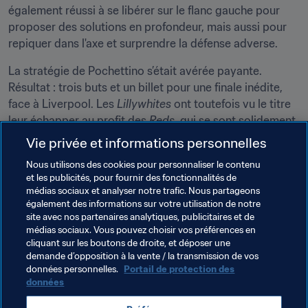
également réussi à se libérer sur le flanc gauche pour 
proposer des solutions en profondeur, mais aussi pour 
repiquer dans l'axe et surprendre la défense adverse.
La stratégie de Pochettino s’était avérée payante. 
Résultat : trois buts et un billet pour une finale inédite, 
face à Liverpool. Les 
Lillywhites
 ont toutefois vu le titre 
leur échapper au profit des 
Reds
, qui se sont solidement 
imposés 2-0.
Vie privée et informations personnelles
Nous utilisons des cookies pour personnaliser le contenu
et les publicités, pour fournir des fonctionnalités de
médias sociaux et analyser notre trafic. Nous partageons
également des informations sur votre utilisation de notre
La réaction
site avec nos partenaires analytiques, publicitaires et de
médias sociaux. Vous pouvez choisir vos préférences en
"C’est une sensation incroyable et je remercie le football 
cliquant sur les boutons de droite, et déposer une
demande d’opposition à la vente / la transmission de vos
pour ça. Mes joueurs sont des héros. Ils ont livré une 
données personnelles.
Portail de protection des
fantastique seconde période. Seul le football peut 
données
procurer ce genre d’émotions. Je remercie aussi tous 