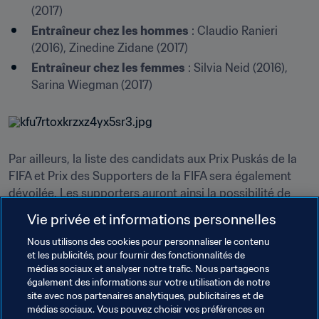
(2017)
Entraîneur chez les hommes
 : Claudio Ranieri 
(2016), Zinedine Zidane (2017)
Entraîneur chez les femmes
 : Silvia Neid (2016), 
Sarina Wiegman (2017)
Par ailleurs, la liste des candidats aux Prix Puskás de la 
FIFA et Prix des Supporters de la FIFA sera également 
dévoilée. Les supporters auront ainsi la possibilité de 
décider du nom des personnes qui seront honorées à 
Vie privée et informations personnelles
Londres. Nous connaîtrons aussi le nom des trois 
Nous utilisons des cookies pour personnaliser le contenu
nommés pour le prix The Best - Gardien de la FIFA. L'un 
et les publicités, pour fournir des fonctionnalités de
d'eux marchera dans les traces de Gianluigi Buffon, 
médias sociaux et analyser notre trafic. Nous partageons
couronné l'an dernier pour la première édition de ce prix.
également des informations sur votre utilisation de notre
site avec nos partenaires analytiques, publicitaires et de
Pendant ce temps-là, les joueurs du monde entier 
médias sociaux. Vous pouvez choisir vos préférences en