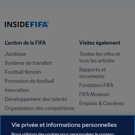
L’action de la FIFA
Visitez également
Juridique
Toutes les infos et 
tous les articles
Système de transfert
Rapports et 
Football féminin
documents
Promotion du football
Fondation FIFA
Innovation
FIFA Museum
Développement des talents
Emplois & Carrières
Organisation des compétitions
Développement durable
Vie privée et informations personnelles
Droits de l'homme et lutte contre 
la discrimination
Nous utilisons des cookies pour personnaliser le contenu