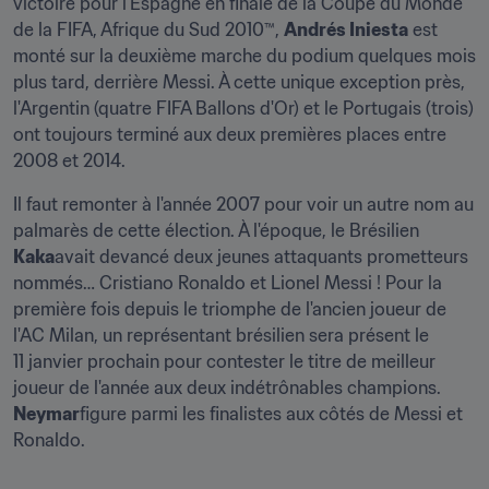
victoire pour l'Espagne en finale de la Coupe du Monde 
de la FIFA, Afrique du Sud 2010™, 
Andrés Iniesta
 est 
monté sur la deuxième marche du podium quelques mois 
plus tard, derrière Messi. À cette unique exception près, 
l'Argentin (quatre FIFA Ballons d'Or) et le Portugais (trois) 
ont toujours terminé aux deux premières places entre 
2008 et 2014.
Il faut remonter à l'année 2007 pour voir un autre nom au 
palmarès de cette élection. À l'époque, le Brésilien 
Kaka
avait devancé deux jeunes attaquants prometteurs 
nommés… Cristiano Ronaldo et Lionel Messi ! Pour la 
première fois depuis le triomphe de l'ancien joueur de 
l'AC Milan, un représentant brésilien sera présent le 
11 janvier prochain pour contester le titre de meilleur 
joueur de l'année aux deux indétrônables champions. 
Neymar
figure parmi les finalistes aux côtés de Messi et 
Ronaldo.