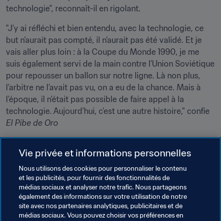
technologie", reconnaît-il en rigolant.
"J’y ai réfléchi et bien entendu, avec la technologie, ce 
but n’aurait pas compté, il n’aurait pas été validé. Et je 
vais aller plus loin : à la Coupe du Monde 1990, je me 
suis également servi de la main contre l’Union Soviétique 
pour repousser un ballon sur notre ligne. Là non plus, 
l’arbitre ne l’avait pas vu, on a eu de la chance. Mais à 
l’époque, il n’était pas possible de faire appel à la 
technologie. Aujourd’hui, c’est une autre histoire," confie 
El Pibe de Oro
Amusé par ce petit défi, Diego précise qu' "il n'y a pas 
Vie privée et informations personnelles
que son but de 1986 qui n’aurait pas été validé. 
l’Angleterre a bien gagné la Coupe du Monde 1966 grâce 
Nous utilisons des cookies pour personnaliser le contenu
à un ballon qui n’a pas franchi la ligne ! Ça peut 
et les publicités, pour fournir des fonctionnalités de
médias sociaux et analyser notre trafic. Nous partageons
s’appliquer à tout le monde". Et d’insister : "Il s’est passé 
également des informations sur votre utilisation de notre
la même chose en 2010, mais dans le sens inverse. 
site avec nos partenaires analytiques, publicitaires et de
Rappelez-vous de cette frappe de Lampard contre 
médias sociaux. Vous pouvez choisir vos préférences en