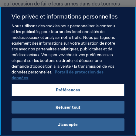
eu l'occasion de faire leurs armes dans des tournois 
avant de se retrouver sous le feu des projecteurs. Cette 
Vie privée et informations personnelles
année, l'Euro me paraît très ouvert. Les poids lourds 
européens ne m'ont pas impressionné. Si c'est ouvert, ça 
Nous utilisons des cookies pour personnaliser le contenu
et les publicités, pour fournir des fonctionnalités de
signifie que tout va se jouer sur la forme du moment. 
médias sociaux et analyser notre trafic. Nous partageons
L'Allemagne sera encore là, mais je pense que l'équipe 
également des informations sur votre utilisation de notre
qui soulèvera le trophée sera celle qui aura su s'appuyer 
site avec nos partenaires analytiques, publicitaires et de
sur des joueurs qui ont déjà fait leurs preuves dans de 
médias sociaux. Vous pouvez choisir vos préférences en
cliquant sur les boutons de droite, et déposer une
grandes compétitions internationales de jeunes.
demande d’opposition à la vente / la transmission de vos
données personnelles.
Portail de protection des
données
Thèmes en lien
Préférences
England
UEFA
Refuser tout
J’accepte