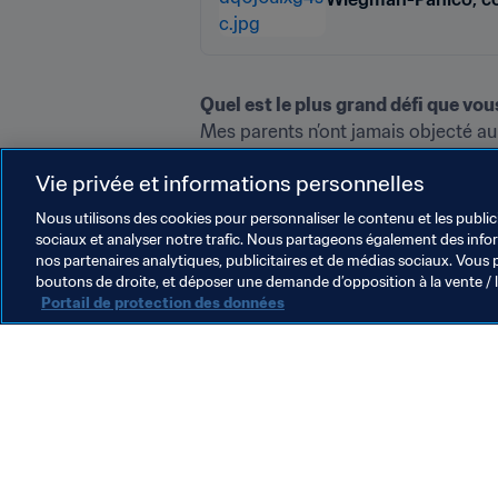
Quel est le plus grand défi que vou
Mes parents n’ont jamais objecté au f
football. J’ai dû faire face au scept
Vie privée et informations personnelles
jouer au foot. Voilà pourquoi, à chaqu
regardaient.
Nous utilisons des cookies pour personnaliser le contenu et les public
sociaux et analyser notre trafic. Nous partageons également des inform
nos partenaires analytiques, publicitaires et de médias sociaux. Vous 
boutons de droite, et déposer une demande d’opposition à la vente / 
Portail de protection des données
L’action de la FIFA
Juridique
Système de transfert