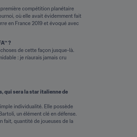
 première compétition planétaire 
urnoi, où elle avait évidemment fait 
rre
 en France 2019 et évoqué avec 
FA™ ?
 choses de cette façon jusque-là. 
dable : je n’aurais jamais cru 
 qui sera la star italienne de 
simple individualité. Elle possède 
toli, un élément clé en défense. 
n fait, quantité de joueuses de la 