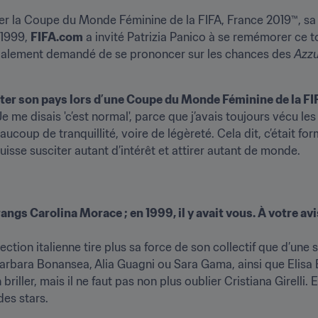
uter la Coupe du Monde Féminine de la FIFA, France 2019™, sa
1999, 
FIFA.com
 a invité Patrizia Panico à se remémorer ce to
 également demandé de se prononcer sur les chances des 
Azzu
nter son pays lors d’une Coupe du Monde Féminine de la FI
e me disais 'c’est normal', parce que j’avais toujours vécu les
coup de tranquillité, voire de légèreté. Cela dit, c’était formi
se susciter autant d’intérêt et attirer autant de monde.
angs Carolina Morace ; en 1999, il y avait vous. À votre avis,
lection italienne tire plus sa force de son collectif que d’une 
ara Bonansea, Alia Guagni ou Sara Gama, ainsi que Elisa Bar
iller, mais il ne faut pas non plus oublier Cristiana Girelli. E
des stars.