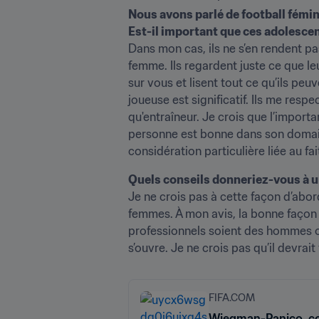
Nous avons parlé de football fémin
Est-il important que ces adolescen
Dans mon cas, ils ne s’en rendent p
femme. Ils regardent juste ce que leu
sur vous et lisent tout ce qu’ils peuv
joueuse est significatif. Ils me respe
qu'entraîneur. Je crois que l’importa
personne est bonne dans son domaine,
considération particulière liée au fa
Quels conseils donneriez-vous à u
Je ne crois pas à cette façon d’abor
femmes. À mon avis, la bonne façon d
professionnels soient des hommes ou
s’ouvre. Je ne crois pas qu’il devrait
FIFA.COM
Wiegman-Panico, col