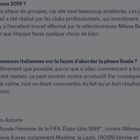
rance 2019 ?
r la phase de groupes, car elle s’est beaucoup améliorée. Les
l a été réalisé par les clubs professionnels, qui investissent
l y a l’excellent travail effectué par la sélectionneuse Milena Ber
r que l’équipe fasse quelque chose de bien.
ueuses italiennes sur la façon d’aborder la phase finale ?
si librement que possible, parce que si elles commencent à trop
ent réaliser, ça peut s’avérer contre-productif. Par conséquent
alme, tout en étant conscientes du fait qu’un bon résultat pou
pays.
s 
Azzurre
onde Féminine de la FIFA, États-Unis 1999™, contre l’Allem
 Serie A avec notamment Modène, la Lazio, l’AGSM Vérone et