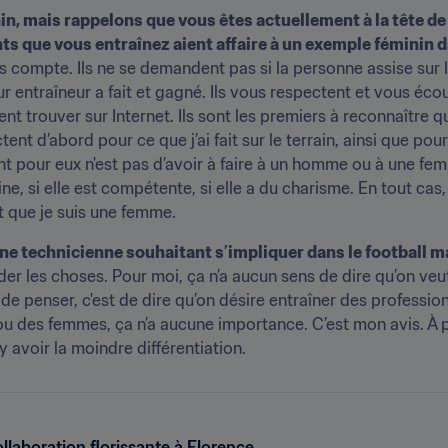
in, mais rappelons que vous êtes actuellement à la tête de
ts que vous entraînez aient affaire à un exemple féminin d
as compte. Ils ne se demandent pas si la personne assise sur
r entraîneur a fait et gagné. Ils vous respectent et vous écou
ent trouver sur Internet. Ils sont les premiers à reconnaître qu
ctent d’abord pour ce que j’ai fait sur le terrain, ainsi que pou
nt pour eux n'est pas d’avoir à faire à un homme ou à une femm
 si elle est compétente, si elle a du charisme. En tout cas, 
it que je suis une femme.
ne technicienne souhaitant s’impliquer dans le football m
der les choses. Pour moi, ça n’a aucun sens de dire qu’on ve
e penser, c'est de dire qu’on désire entraîner des profession
 des femmes, ça n’a aucune importance. C’est mon avis. À par
 y avoir la moindre différentiation.
laboration florissante à Florence