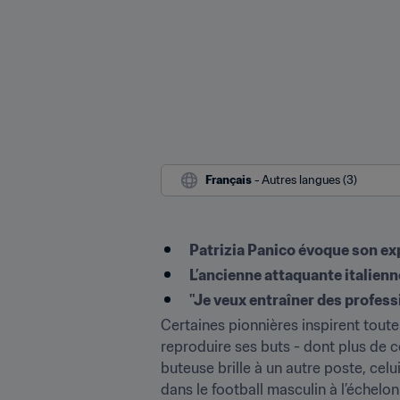
Français
 - Autres langues (3)
Patrizia Panico évoque son e
L’ancienne attaquante italienne
"Je veux entraîner des profes
Certaines pionnières inspirent toute
reproduire ses buts - dont plus de ce
buteuse brille à un autre poste, celu
dans le football masculin à l’échelon