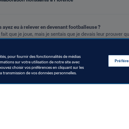
s ayez eu à relever en devenant footballeuse ?
ait que je joue, mais je sentais que je devais leur prouver que
icisme de ceux qui, en me voyant chausser les crampons, affirm
e fois que j’entrais sur le terrain, j’avais en moi l’envie de c
ités, pour fournir des fonctionnalités de médias
Préfér
ations sur votre utilisation de notre site avec
pouvez choisir vos préférences en cliquant sur les
la transmission de vos données personnelles.
Visitez également
Toutes les infos et tous les articles
Rapports et documents