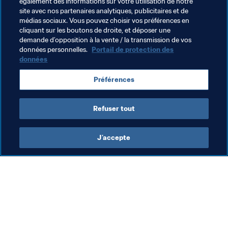
également des informations sur votre utilisation de notre
site avec nos partenaires analytiques, publicitaires et de
Thèmes en lien
médias sociaux. Vous pouvez choisir vos préférences en
cliquant sur les boutons de droite, et déposer une
demande d’opposition à la vente / la transmission de vos
Compétitions FIFA
Canada
Costa Rica
données personnelles.
Portail de protection des
données
Cuba
Guatemala
Honduras
Mexico
Préférences
Panama
Concacaf
Curaçao
Refuser tout
J’accepte
L’action de la FIFA
Visitez également
Juridique
Toutes les infos et 