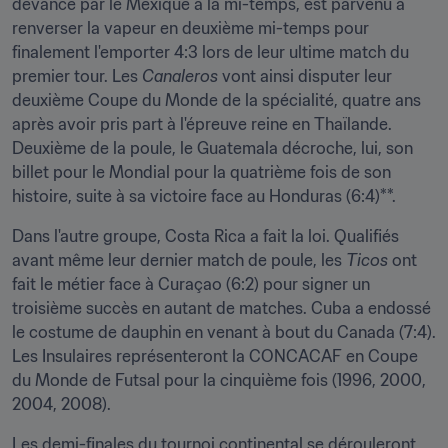
devancé par le Mexique à la mi-temps, est parvenu à 
renverser la vapeur en deuxième mi-temps pour 
finalement l'emporter 4:3 lors de leur ultime match du 
premier tour. Les 
Canaleros
 vont ainsi disputer leur 
deuxième Coupe du Monde de la spécialité, quatre ans 
après avoir pris part à l'épreuve reine en Thaïlande. 
Deuxième de la poule, le Guatemala décroche, lui, son 
billet pour le Mondial pour la quatrième fois de son 
histoire, suite à sa victoire face au Honduras (6:4)**.
Dans l'autre groupe, Costa Rica a fait la loi. Qualifiés 
avant même leur dernier match de poule, les 
Ticos
 ont 
fait le métier face à Curaçao (6:2) pour signer un 
troisième succès en autant de matches. Cuba a endossé 
le costume de dauphin en venant à bout du Canada (7:4). 
Les Insulaires représenteront la CONCACAF en Coupe 
du Monde de Futsal pour la cinquième fois (1996, 2000, 
2004, 2008).
Les demi-finales du tournoi continental se dérouleront 