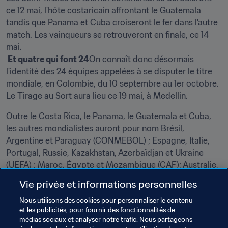
ce 12 mai, l'hôte costaricain affrontant le Guatemala 
tandis que Panama et Cuba croiseront le fer dans l'autre 
match. Les vainqueurs se retrouveront en finale, ce 14 
 Et quatre qui font 24
On connaît donc désormais 
l'identité des 24 équipes appelées à se disputer le titre 
mondiale, en Colombie, du 10 septembre au 1er octobre. 
Le Tirage au Sort aura lieu ce 19 mai, à Medellin.
Outre le Costa Rica, le Panama, le Guatemala et Cuba, 
les autres mondialistes auront pour nom Brésil, 
Argentine et Paraguay (CONMEBOL) ; Espagne, Italie, 
Portugal, Russie, Kazakhstan, Azerbaïdjan et Ukraine 
(UEFA) ; Maroc, Égypte et Mozambique (CAF); Australie, 
Thaïlande, Iran, Vietnam et Ouzbékistan (AFC) ; et Iles 
Vie privée et informations personnelles
Salomon (OFC).
Nous utilisons des cookies pour personnaliser le contenu
et les publicités, pour fournir des fonctionnalités de
Documents Connexes
médias sociaux et analyser notre trafic. Nous partageons