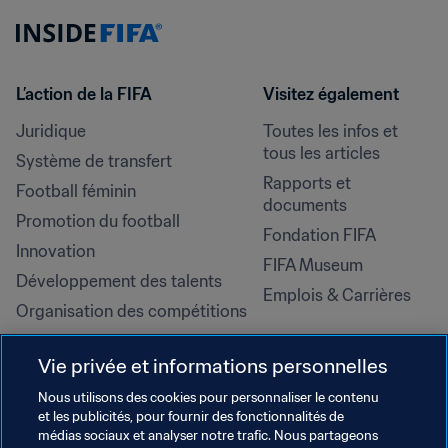
L’action de la FIFA
Visitez également
Juridique
Toutes les infos et 
tous les articles
Système de transfert
Rapports et 
Football féminin
documents
Promotion du football
Fondation FIFA
Innovation
FIFA Museum
Développement des talents
Emplois & Carrières
Organisation des compétitions
Développement durable
Vie privée et informations personnelles
Droits de l'homme et lutte contre 
la discrimination
Nous utilisons des cookies pour personnaliser le contenu
et les publicités, pour fournir des fonctionnalités de
Santé et médical
médias sociaux et analyser notre trafic. Nous partageons