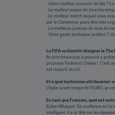
. 
Votre meilleur souvenir de fan ? 
La
. 
Le meilleur joueur de tous les temp
. 
Le meilleur match auquel vous avez
par le Cameroun, pays des mes origin
. 
La meilleure joueuse de tous les t
. 
Votre geste technique préféré ? 
J’
La FIFA va bientôt désigner le The 
Ils sont beaucoup à pouvoir y prétend
proposer Federico Chiesa !  C’est un s
est ressorti du lot.

Et à quel technicien attribueriez-vo
L’Italie ayant remporté l’EURO, je vo
En tant que Français, quel est votre
Kylian Mbappé. Sa confiance en lui es
intelligent, il a la tête sur les épaules.
