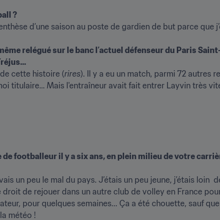
all ?
nthèse d’une saison au poste de gardien de but parce que j’éta
ême relégué sur le banc l’actuel défenseur du Paris Saint
réjus...
de cette histoire (
rires
). Il y a eu un match, parmi 72 autres 
titulaire… Mais l'entraîneur avait fait entrer Layvin très vit
 footballeur il y a six ans, en plein milieu de votre carriè
avais un peu le mal du pays. J’étais un peu jeune, j’étais loin  
e droit de rejouer dans un autre club de volley en France pour 
mateur, pour quelques semaines... Ça a été chouette, sauf que 
 météo !
