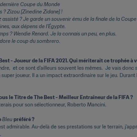
 dernière Coupe du Monde 

s ? 
Zizou [Zinedine Zidane] !

 assisté ?
 Je garde un souvenir ému de la finale de la Coupe
es, aux dépens de l’Égypte.

emps ?
 Wendie Renard. Je la connais un peu, en plus.

adore le coup du sombrero.
Best - Joueur de la FIFA 2021. Qui mériterait ce trophée à 
re,  et ce sont d’ailleurs souvent les mêmes.  Je vais donc so
uper joueur. Il a un impact extraordinaire sur le jeu. Durant l’E
us le Titre de The Best - Meilleur Entraîneur de la FIFA ? 
terais pour son sélectionneur, Roberto Mancini.

 
Bleu 
préféré ? 
t admirable. Au-delà de ses prestations sur le terrain, j’appr
