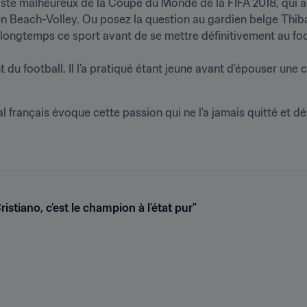
iste malheureux de la Coupe du Monde de la FIFA 2018, qui a
en Beach-Volley. Ou posez la question au gardien belge Thibau
longtemps ce sport avant de se mettre définitivement au footba
 du football. Il l’a pratiqué étant jeune avant d’épouser une ca
nal français évoque cette passion qui ne l’a jamais quitté et d
istiano, c’est le champion à l’état pur"