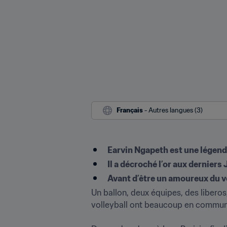
Français
 - Autres langues (3)
Earvin Ngapeth est une légende
Il a décroché l’or aux derniers 
Avant d’être un amoureux du vo
Un ballon, deux équipes, des liberos
volleyball ont beaucoup en commun.
