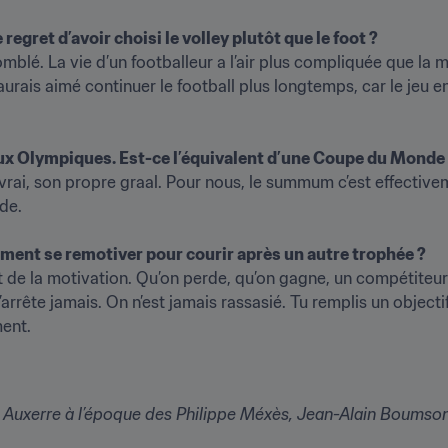
egret d’avoir choisi le volley plutôt que le foot ?
blé. La vie d’un footballeur a l’air plus compliquée que la mi
aurais aimé continuer le football plus longtemps, car le jeu 
eux Olympiques. Est-ce l’équivalent d’une Coupe du Monde 
vrai, son propre graal. Pour nous, le summum c’est effectivem
.

omment se remotiver pour courir après un autre trophée ?
et de la motivation. Qu’on perde, qu’on gagne, un compétiteur 
arrête jamais. On n’est jamais rassasié. Tu remplis un objectif, 
ent.
t Auxerre à l’époque des Philippe Méxès, Jean-Alain Boumsong