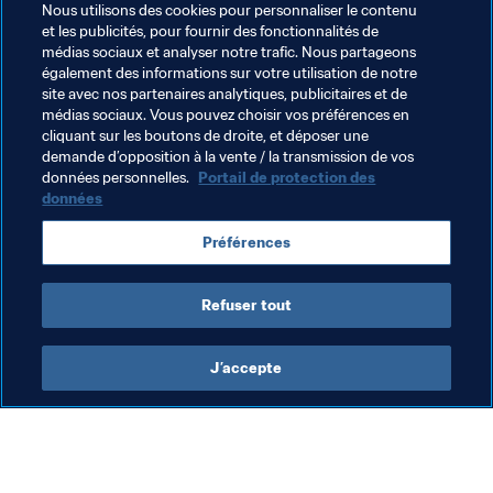
Nous utilisons des cookies pour personnaliser le contenu
tomber les barrières en football et dans la vie. Pour moi, 
et les publicités, pour fournir des fonctionnalités de
le talent et la compétence doivent passer avant le genre, 
médias sociaux et analyser notre trafic. Nous partageons
l’origine ethnique, etc.
également des informations sur votre utilisation de notre
site avec nos partenaires analytiques, publicitaires et de
médias sociaux. Vous pouvez choisir vos préférences en
cliquant sur les boutons de droite, et déposer une
demande d’opposition à la vente / la transmission de vos
données personnelles.
Portail de protection des
données
Thèmes en lien
Préférences
Japan
Refuser tout
J’accepte