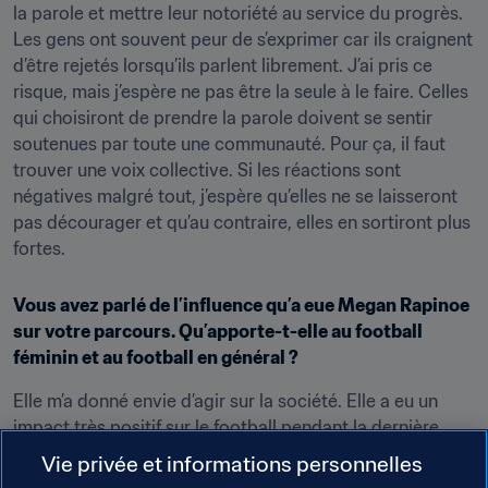
la parole et mettre leur notoriété au service du progrès. 
Les gens ont souvent peur de s’exprimer car ils craignent 
d’être rejetés lorsqu’ils parlent librement. J’ai pris ce 
risque, mais j’espère ne pas être la seule à le faire. Celles 
qui choisiront de prendre la parole doivent se sentir 
soutenues par toute une communauté. Pour ça, il faut 
trouver une voix collective. Si les réactions sont 
négatives malgré tout, j’espère qu’elles ne se laisseront 
pas décourager et qu’au contraire, elles en sortiront plus 
fortes.
Vous avez parlé de l’influence qu’a eue Megan Rapinoe 
sur votre parcours. Qu’apporte-t-elle au football 
féminin et au football en général ?
Elle m’a donné envie d’agir sur la société. Elle a eu un 
impact très positif sur le football pendant la dernière 
Coupe du Monde. Depuis, j’ai réfléchi à ce que je 
Vie privée et informations personnelles
pourrais faire de mon côté. Je veux continuer à faire 