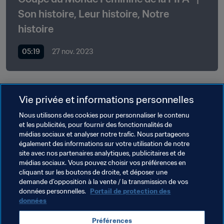
Son histoire, Leur histoire, Notre 
histoire
05:19
27 nov. 2023
Vie privée et informations personnelles
Thèmes en lien
Nous utilisons des cookies pour personnaliser le contenu
et les publicités, pour fournir des fonctionnalités de
Football Féminin
médias sociaux et analyser notre trafic. Nous partageons
également des informations sur votre utilisation de notre
Groupe d'Étude Technique (TSG)
Organisation
site avec nos partenaires analytiques, publicitaires et de
médias sociaux. Vous pouvez choisir vos préférences en
Coupe du Monde Féminine de la FIFA 2023
cliquant sur les boutons de droite, et déposer une
demande d’opposition à la vente / la transmission de vos
Spain
UEFA
données personnelles.
Portail de protection des
données
Préférences