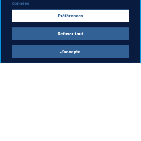
6
données
Préférences
Refuser tout
J’accepte
L’action de la FIFA
Visitez également
Juridique
Toutes les infos et 
tous les articles
Système de transfert
Rapports et 
Football féminin
documents
Promotion du football
Fondation FIFA
Innovation