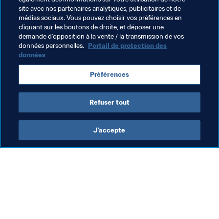
Soulever le trophée de Joueuse Mondiale de la FIFA 
site avec nos partenaires analytiques, publicitaires et de
2020 pourrait lui permettre de garder un bien meilleur 
médias sociaux. Vous pouvez choisir vos préférences en
cliquant sur les boutons de droite, et déposer une
souvenir de l'année écoulée...
demande d’opposition à la vente / la transmission de vos
données personnelles.
Portail de protection des
données
Thèmes en lien
Préférences
Germany
Refuser tout
J’accepte
L’action de la FIFA
Visitez également
Juridique
Toutes les infos et 
tous les articles