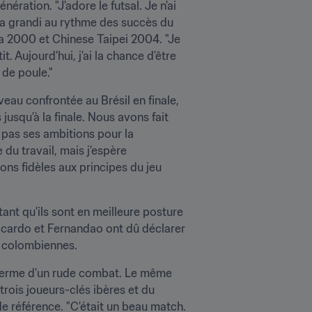
ration. "J'adore le futsal. Je n'ai 
s a grandi au rythme des succès du 
a 2000 et Chinese Taipei 2004. "Je 
Aujourd'hui, j'ai la chance d'être 
 de poule."
eau confrontée au Brésil en finale, 
jusqu'à la finale. Nous avons fait 
 pas ses ambitions pour la 
u travail, mais j'espère 
s fidèles aux principes du jeu 
ant qu'ils sont en meilleure posture 
Aicardo et Fernandao ont dû déclarer 
es colombiennes.
 terme d'un rude combat. Le même 
rois joueurs-clés ibères et du 
de référence. "C'était un beau match. 