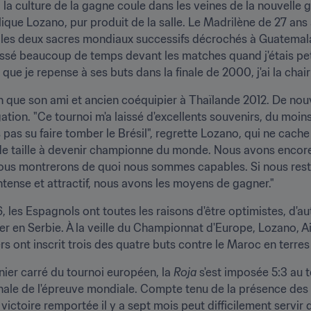
la culture de la gagne coule dans les veines de la nouvelle géné
xplique Lozano, pur produit de la salle. Le Madrilène de 27 an
é les deux sacres mondiaux successifs décrochés à Guatemal
ssé beaucoup de temps devant les matches quand j'étais petit. 
que je repense à ses buts dans la finale de 2000, j'ai la chair
on que son ami et ancien coéquipier à Thaïlande 2012. De nouv
ation. "Ce tournoi m'a laissé d'excellents souvenirs, du moins 
 pas su faire tomber le Brésil", regrette Lozano, qui ne cache
e taille à devenir championne du monde. Nous avons encore d
us montrerons de quoi nous sommes capables. Si nous reston
ntense et attractif, nous avons les moyens de gagner."
 les Espagnols ont toutes les raisons d'être optimistes, d'aut
vrier en Serbie. À la veille du Championnat d'Europe, Lozano, 
ers ont inscrit trois des quatre buts contre le Maroc en terr
er carré du tournoi européen, la 
Roja
 s'est imposée 5:3 au
inale de l'épreuve mondiale. Compte tenu de la présence des t
victoire remportée il y a sept mois peut difficilement servir 