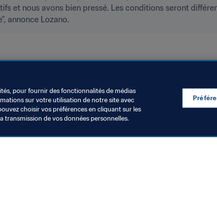
et nous avons bien pressé. Les conditions seront différent
ue", annonce Lozano.
EFA
Kazakhstan
ités, pour fournir des fonctionnalités de médias
Préfér
ations sur votre utilisation de notre site avec
pouvez choisir vos préférences en cliquant sur les
la transmission de vos données personnelles.
Visitez également
Toutes les infos et tous les articles
Rapports et documents