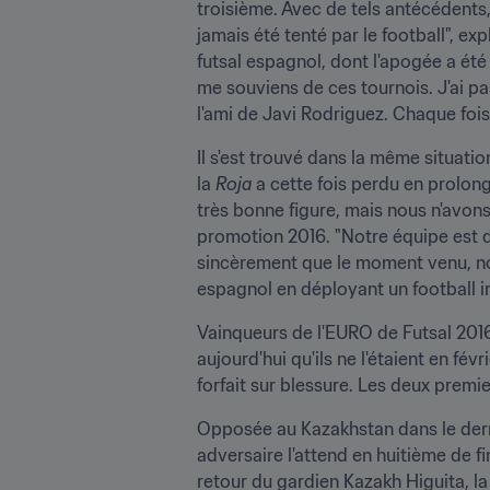
troisième. Avec de tels antécédents, 
jamais été tenté par le football", e
futsal espagnol, dont l'apogée a ét
me souviens de ces tournois. J'ai pa
l'ami de Javi Rodriguez. Chaque fois 
Il s'est trouvé dans la même situati
la 
Roja
 a cette fois perdu en prolong
très bonne figure, mais nous n'avons
promotion 2016. "Notre équipe est d
sincèrement que le moment venu, no
espagnol en déployant un football i
Vainqueurs de l'EURO de Futsal 2016,
aujourd'hui qu'ils ne l'étaient en fé
forfait sur blessure. Les deux premi
Opposée au Kazakhstan dans le derni
adversaire l'attend en huitième de f
retour du gardien Kazakh Higuita, la 