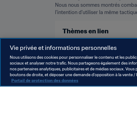
Nous nous sommes montrés combatifs 
l'intention d'utiliser la même tactiq
Thèmes en lien
Compétitions FIFA
Spain
U
Vie privée et informations personnelles
Nous utilisons des cookies pour personnaliser le contenu et les public
sociaux et analyser notre trafic. Nous partageons également des inform
nos partenaires analytiques, publicitaires et de médias sociaux. Vous 
boutons de droite, et déposer une demande d’opposition à la vente / 
Portail de protection des données
L’action de la FIFA
Juridique
Système de transfert