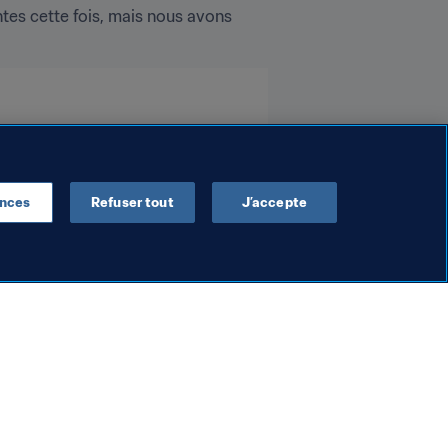
es cette fois, mais nous avons 
ences
Refuser tout
J’accepte