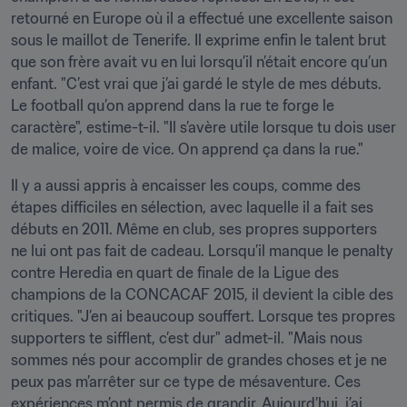
retourné en Europe où il a effectué une excellente saison 
sous le maillot de Tenerife. Il exprime enfin le talent brut 
que son frère avait vu en lui lorsqu’il n’était encore qu’un 
enfant. "C’est vrai que j’ai gardé le style de mes débuts. 
Le football qu’on apprend dans la rue te forge le 
caractère", estime-t-il. "Il s’avère utile lorsque tu dois user 
de malice, voire de vice. On apprend ça dans la rue."
Il y a aussi appris à encaisser les coups, comme des 
étapes difficiles en sélection, avec laquelle il a fait ses 
débuts en 2011. Même en club, ses propres supporters 
ne lui ont pas fait de cadeau. Lorsqu’il manque le penalty 
contre Heredia en quart de finale de la Ligue des 
champions de la CONCACAF 2015, il devient la cible des 
critiques. "J’en ai beaucoup souffert. Lorsque tes propres 
supporters te sifflent, c’est dur" admet-il. "Mais nous 
sommes nés pour accomplir de grandes choses et je ne 
peux pas m’arrêter sur ce type de mésaventure. Ces 
expériences m’ont permis de grandir. Aujourd’hui, j’ai 