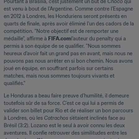
Pourtant à Brasilia, c’est justement un but de 
Choco 
qui 
est venu à bout de l’Argentine. Comme contre l’Espagne 
en 2012 à Londres, les Honduriens seront présents en 
quarts de finale, après avoir éliminé l'un des cadors de la 
compétition. "Notre objectif est de remporter une 
médaille", affirme à 
FIFA.com
l'auteur du penalty qui a 
permis à son équipe de se qualifier. "Nous sommes 
heureux d'avoir fait un grand pas en avant, mais nous ne 
pouvons pas nous arrêter en si bon chemin. Nous avons 
joué en équipe, en souffrant parfois sur certains 
matches, mais nous sommes toujours vivants et 
qualifiés."
Le Honduras a beau faire preuve d’humilité, il demeure 
toutefois sûr de sa force. C'est ce qui lui a permis de 
valider son billet pour Rio et de réaliser un bon parcours 
à Londres, où les 
Catrachos
 s’étaient inclinés face au 
Brésil (3:2). Lozano est le seul à avoir connu les deux 
aventures. Il confie retrouver des similitudes entre les 