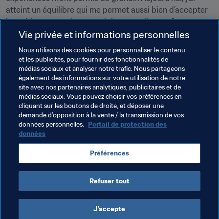
atteint un équilibre qui me permet aussi bien d’accepter 
les critiques que de recevoir les compliments."
Vie privée et informations personnelles
Et il en a sans doute reçus énormément pour avoir réussi 
Nous utilisons des cookies pour personnaliser le contenu
le penalty décisif à Brasilia contre l'Argentine. Samedi 13 
et les publicités, pour fournir des fonctionnalités de
août à Belo Horizonte, le Honduras croisera la route de 
médias sociaux et analyser notre trafic. Nous partageons
la République de Corée pour faire un pas de plus vers la 
également des informations sur votre utilisation de notre
prophétie de Lozano : entrer dans l'histoire.
site avec nos partenaires analytiques, publicitaires et de
médias sociaux. Vous pouvez choisir vos préférences en
cliquant sur les boutons de droite, et déposer une
demande d’opposition à la vente / la transmission de vos
Thèmes en lien
données personnelles.
Portail de protection des
données
Argentina
Honduras
Concacaf
Préférences
CONMEBOL
Refuser tout
J’accepte