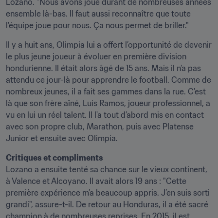
Lozano. "Nous avons joué durant de nombreuses années 
ensemble là-bas. Il faut aussi reconnaître que toute 
l’équipe joue pour nous. Ça nous permet de briller."
Il y a huit ans, Olimpia lui a offert l’opportunité de devenir 
le plus jeune joueur à évoluer en première division 
hondurienne. Il était alors âgé de 15 ans. Mais il n’a pas 
attendu ce jour-là pour apprendre le football. Comme de 
nombreux jeunes, il a fait ses gammes dans la rue. C’est 
là que son frère aîné, Luis Ramos, joueur professionnel, a 
vu en lui un réel talent. Il l'a tout d’abord mis en contact 
avec son propre club, Marathon, puis avec Platense 
Junior et ensuite avec Olimpia.
Critiques et compliments
Lozano a ensuite tenté sa chance sur le vieux continent, 
à Valence et Alcoyano. Il avait alors 19 ans : "Cette 
première expérience m’a beaucoup appris. J’en suis sorti 
grandi", assure-t-il. De retour au Honduras, il a été sacré 
champion à de nombreuses reprises. En 2015, il est 