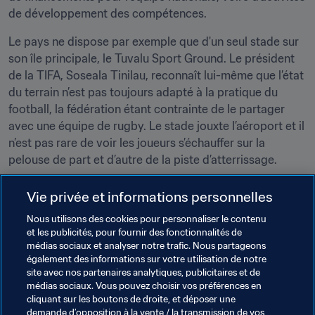
de développement des compétences.
Le pays ne dispose par exemple que d'un seul stade sur 
son île principale, le Tuvalu Sport Ground. Le président 
de la TIFA, Soseala Tinilau, reconnaît lui-même que l’état 
du terrain n’est pas toujours adapté à la pratique du 
football, la fédération étant contrainte de le partager 
avec une équipe de rugby. Le stade jouxte l’aéroport et il 
n’est pas rare de voir les joueurs s’échauffer sur la 
pelouse de part et d’autre de la piste d’atterrissage.
Pourtant, malgré les difficultés et un nombre d’habitants 
Vie privée et informations personnelles
relativement modeste, le football reste incontournable. 
Nous utilisons des cookies pour personnaliser le contenu
Les Tuvalu comptent ainsi huit clubs, qui représentent 
et les publicités, pour fournir des fonctionnalités de
chacun une île. Chacun de ces clubs aligne deux équipes 
médias sociaux et analyser notre trafic. Nous partageons
masculines et, grâce au soutien des entreprises locales, 
également des informations sur votre utilisation de notre
plusieurs compétitions sont organisées chaque année.
site avec nos partenaires analytiques, publicitaires et de
médias sociaux. Vous pouvez choisir vos préférences en
Chaque club possède aussi une section féminine et, 
cliquant sur les boutons de droite, et déposer une
demande d’opposition à la vente / la transmission de vos