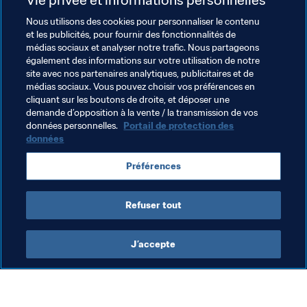
"Alexzandur" rejoint l’AS Rome
Nous utilisons des cookies pour personnaliser le contenu
Corentin Thuillier et Nathan Gil, deux anciens de la 
et les publicités, pour fournir des fonctionnalités de
Grande Finale de la FeWC, se sont engagés en 
médias sociaux et analyser notre trafic. Nous partageons
faveur de la Team Vitality
également des informations sur votre utilisation de notre
site avec nos partenaires analytiques, publicitaires et de
Quelques grands noms de la scène eSport sont 
médias sociaux. Vous pouvez choisir vos préférences en
actuellement libres de tout engagement :
cliquant sur les boutons de droite, et déposer une
demande d’opposition à la vente / la transmission de vos
Sean Allen a quitté les Lightning Pandas fin 
données personnelles.
Portail de protection des
septembre
données
Champion du monde 2017, Spencer Ealing est sans 
Préférences
équipe pour le moment
Ivan Lapanje a quitté Hashtag United en même 
Refuser tout
temps qu’August Rosenmeier
J’accepte