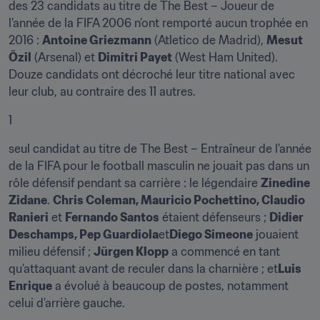
des 23 candidats au titre de The Best – Joueur de 
l’année de la FIFA 2006 n’ont remporté aucun trophée en 
2016 : 
Antoine Griezmann
 (Atletico de Madrid), 
Mesut 
Özil
 (Arsenal) et 
Dimitri Payet
 (West Ham United). 
Douze candidats ont décroché leur titre national avec 
leur club, au contraire des 11 autres.
1
seul candidat au titre de The Best – Entraîneur de l'année 
de la FIFA pour le football masculin ne jouait pas dans un 
rôle défensif pendant sa carrière : le légendaire 
Zinedine 
Zidane
. 
Chris Coleman, Mauricio Pochettino, Claudio 
Ranieri
 et 
Fernando Santos
 étaient défenseurs ; 
Didier 
Deschamps, Pep Guardiola
et
Diego Simeone
 jouaient 
milieu défensif ; 
Jürgen Klopp
 a commencé en tant 
qu’attaquant avant de reculer dans la charnière ; et
Luis 
Enrique
 a évolué à beaucoup de postes, notamment 
celui d’arrière gauche.