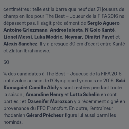
centimètres : telle est la barre que neuf des 21 joueurs de 
champ en lice pour The Best – Joueur de la FIFA 2016 ne 
dépassent pas. Il s’agit précisément de 
Sergio Aguero
, 
Antoine Griezmann
, 
Andres Iniesta
, 
N’Golo Kanté
, 
Lionel Messi
, 
Luka Modric
, 
Neymar
, 
Dimitri Payet
 et 
Alexis Sanchez
. Il y a presque 30 cm d’écart entre Kanté 
et Zlatan Ibrahimovic.
50
% des candidates à The Best – Joueuse de la FIFA 2016 
ont évolué au sein de l’Olympique Lyonnais en 2016. 
Saki 
Kumagai
et 
Camille Abily
 y sont restées pendant toute 
la saison ; 
Amandine Henry
 et 
Lotta Schelin
 en sont 
parties ; et 
Dzsenifer Marozsan
 y a récemment signé en 
provenance du FFC Francfort. En outre, l’entraîneur 
rhodanien 
Gérard Prêcheur
 figure lui aussi parmi les 
nominés.