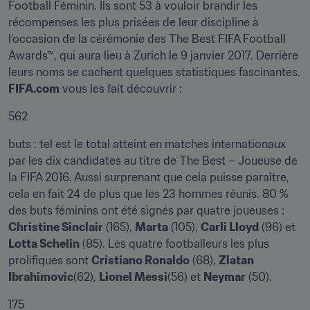
Football Féminin. Ils sont 53 à vouloir brandir les 
récompenses les plus prisées de leur discipline à 
l’occasion de la cérémonie des The Best FIFA Football 
Awards™, qui aura lieu à Zurich le 9 janvier 2017. Derrière 
leurs noms se cachent quelques statistiques fascinantes. 
FIFA.com
 vous les fait découvrir :
562
buts : tel est le total atteint en matches internationaux 
par les dix candidates au titre de The Best – Joueuse de 
la FIFA 2016. Aussi surprenant que cela puisse paraître, 
cela en fait 24 de plus que les 23 hommes réunis. 80 % 
des buts féminins ont été signés par quatre joueuses : 
Christine Sinclair
 (165), 
Marta
 (105), 
Carli Lloyd
 (96) et 
Lotta Schelin
 (85). Les quatre footballeurs les plus 
prolifiques sont 
Cristiano Ronaldo
 (68), 
Zlatan 
Ibrahimovic
(62), 
Lionel Messi
(56) et 
Neymar
 (50).
175