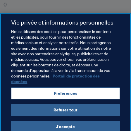
0
, comme le nombre de sélections que comptait 
N’Golo 
Vie privée et informations personnelles
Kanté
 au début de l’année 2016. 
Gianluigi Buffon
, quant 
à lui, en avait déjà accumulé 154.
Nous utilisons des cookies pour personnaliser le contenu
et les publicités, pour fournir des fonctionnalités de
médias sociaux et analyser notre trafic. Nous partageons
Thèmes en lien
également des informations sur votre utilisation de notre
site avec nos partenaires analytiques, publicitaires et de
médias sociaux. Vous pouvez choisir vos préférences en
Argentina
Brazil
Canada
Chile
cliquant sur les boutons de droite, et déposer une
demande d’opposition à la vente / la transmission de vos
England
France
Germany
Italy
données personnelles.
Portail de protection des
données
Portugal
Spain
Sweden
UEFA
Préférences
Concacaf
CONMEBOL
Refuser tout
J’accepte