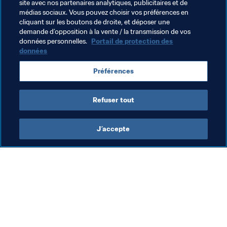
chantiers des stades de Russie 2018 entament la 
site avec nos partenaires analytiques, publicitaires et de
prochaine phase des travaux avec une énergie 
médias sociaux. Vous pouvez choisir vos préférences en
cliquant sur les boutons de droite, et déposer une
renouvelée !
demande d’opposition à la vente / la transmission de vos
données personnelles.
Portail de protection des
données
Thèmes en lien
Préférences
Russia
UEFA
Refuser tout
J’accepte
L’action de la FIFA
Visitez également
Juridique
Toutes les infos et 
tous les articles
Système de transfert