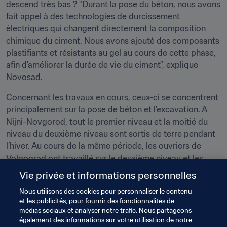
descend très bas ? "Durant la pose du béton, nous avons 
fait appel à des technologies de durcissement 
électriques qui changent directement la composition 
chimique du ciment. Nous avons ajouté des composants 
plastifiants et résistants au gel au cours de cette phase, 
afin d’améliorer la durée de vie du ciment", explique 
Novosad.
Concernant les travaux en cours, ceux-ci se concentrent 
principalement sur la pose de béton et l’excavation. A 
Nijni-Novgorod, tout le premier niveau et la moitié du 
niveau du deuxième niveau sont sortis de terre pendant 
l’hiver. Au cours de la même période, les ouvriers de 
Volgograd ont travaillé sur le deuxième niveau et les 
tribunes. A Iekaterinbourg, ils ont commencé 
Vie privée et informations personnelles
l’assemblage de la structure métallique qui soutiendra le 
Nous utilisons des cookies pour personnaliser le contenu
toit. Celui-ci recouvrira l’ensemble des places.
et les publicités, pour fournir des fonctionnalités de
médias sociaux et analyser notre trafic. Nous partageons
Avec l’arrivée du printemps, il faut s’attendre à ce que les 
également des informations sur votre utilisation de notre