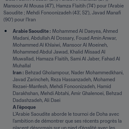
Mansoor Al Mousa (47'), Hamza Flaitih (74') pour l'Arabie 
Saoudite ; Mehdi Fonoonizadeh (43', 52'), Javad Manafi 
(90') pour l'Iran
Arabie Saoudite :
 Mohammed Al Daeyea, Ahmed 
Madani, Abdullah Al Dossary, Fouad Amin Anwar, 
Mohammed Al Khlaiwi, Mansoor Al Moeineh, 
Mohammed Abdul Jawad, Khalid Misaad Al 
Muwallad, Hamaza Flaitih, Sami Al Jaber, Fahad Al 
Muhallal
Iran :
 Behzad Gholampour, Nader Mohammedkhani, 
Javad Zarincheh, Reza Hassanzadeh, Mohamed 
Rezaei-Manfesh, Mehdi Fonoonizadeh, Hamid 
Darakhshan, Mehdi Abtahi, Amir Ghalenoei, Behzad 
Dadashzadeh, Ali Daei
A l'époque
L'Arabie Saoudite aborde le tournoi de Doha avec 
l'ambition de démontrer que ses récents progrès la 
placent désormais sur un pied d'égalité avec les 