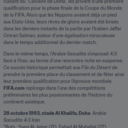
cuisant du "Calvaire de Doha", les privant d'une première 
qualification pour la phase finale de la Coupe du Monde 
de la FIFA. Alors que les Nippons avaient déjà un pied 
aux Etats-Unis, leurs rêves de gloire avaient été brisés 
dans les derniers instants de la partie par l'Irakien Jaffar 
Omran Salman, auteur d'une égalisation miraculeuse 
dans le temps additionnel du dernier match.
Dans le même temps, l'Arabie Saoudite s'imposait 4:3 
face à l'Iran, au terme d'une rencontre riche en suspense. 
Ce succès historique permettait aux 
Fils du Désert
 de 
prendre la première place du classement et de fêter ainsi 
leur première qualification pour l'épreuve mondiale. 
FIFA.com
 replonge dans l'une des compétitions 
préliminaires les plus passionnantes de l'histoire du 
continent asiatique.
28 octobre 1993, stade Al Khalifa, Doha 
Arabie 
Saoudite 4:3 Iran 
*Buts : Sami Al Jaber (21'), Fahad Al Muhallal (27'), 