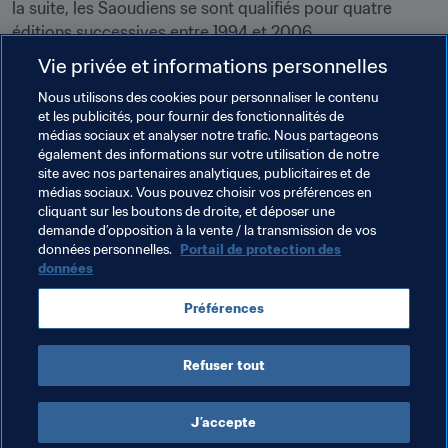
la suite, les Saoudiens se sont qualifiés pour quatre 
éditions successives entre 1994 et 2006.
Vie privée et informations personnelles
En pleine reconstruction après son long conflit avec 
l'Irak, l'Iran accumule une expérience précieuse sur la 
Nous utilisons des cookies pour personnaliser le contenu
et les publicités, pour fournir des fonctionnalités de
scène internationale. Au cours des années qui suivent, la 
médias sociaux et analyser notre trafic. Nous partageons
Melli
 s'impose comme l'une des équipes les plus solides 
également des informations sur votre utilisation de notre
de la région. Quatre ans plus tard, les Iraniens obtiennent 
site avec nos partenaires analytiques, publicitaires et de
leur qualification pour France 1998, après avoir battu 
médias sociaux. Vous pouvez choisir vos préférences en
cliquant sur les boutons de droite, et déposer une
l'Australie en match de barrage.
demande d’opposition à la vente / la transmission de vos
données personnelles.
Portail de protection des
données
Thèmes en lien
Préférences
IR Iran
Saudi Arabia
AFC
Refuser tout
J’accepte