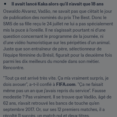
Il avait lancé Kaka alors qu'il n'avait que 18 ans
Oswaldo Alvarez, Vadão, ne savait pas que c’était le jour 
de publication des nominés du prix The Best. Donc le 
SMS de sa fille reçu le 24 juillet ne lui a pas spécialement 
mis la puce à l’oreille. Il ne s’agissait pourtant ni d’une 
question concernant le programme de la journée, ni 
d’une vidéo humoristique sur les péripéties d’un animal. 
Juste que son entraîneur de père, sélectionneur de 
l’équipe féminine du Brésil, figurait pour la deuxième fois 
parmi les dix meilleurs du monde dans son métier. 
Rencontre.
"Tout ça est arrivé très vite. Ça m’a vraiment surpris, je 
dois avouer", a-t-il confié à 
FIFA.com
. "Ça ne faisait 
même pas un an que j’avais repris du service". Fausse 
modestie ? Pas vraiment. Il se trouve que Vadão, âgé de 
62 ans, n’avait retrouvé les bancs de touche qu’en 
septembre 2017. Or, sur ses 12 premiers matches, il a 
récolté 11 succès, un match nul et deux titres.