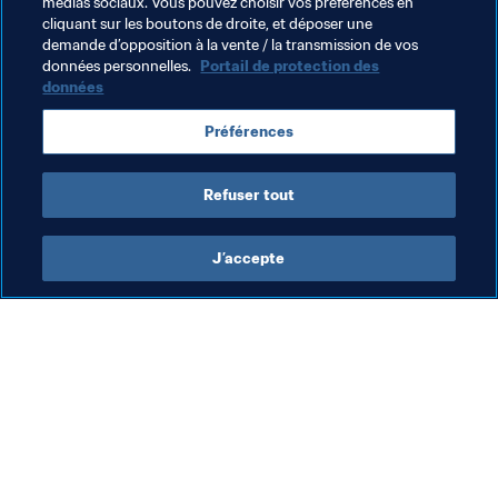
médias sociaux. Vous pouvez choisir vos préférences en
cliquant sur les boutons de droite, et déposer une
demande d’opposition à la vente / la transmission de vos
données personnelles.
Portail de protection des
données
Thèmes en lien
Préférences
Australia
AFC
Refuser tout
J’accepte
L’action de la FIFA
Visitez également
Juridique
Toutes les infos et 
tous les articles
Système de transfert
Rapports et 