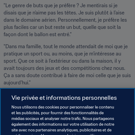
"Le genre de buts que je préfère ? Je mentirais si je 
disais que je n’aime pas les têtes. Je suis plutôt à l’aise 
dans le domaine aérien. Personnellement, je préfère les 
plus faciles car un but reste un but, quelle que soit la 
façon dont le ballon est entré."
"Dans ma famille, tout le monde attendait de moi que je 
pratique un sport ou, au moins, que je m’intéresse au 
sport. Que ce soit à l’extérieur ou dans la maison, il y 
avait toujours des jeux et des compétitions chez nous. 
Ça a sans doute contribué à faire de moi celle que je suis 
aujourd'hui."
"J’aime me fixer des objectifs. Je les couche sur le papier 
Vie privée et informations personnelles
avant le début de la saison. Il y a un peu de tout : des 
Nous utilisons des cookies pour personnaliser le contenu
buts à court et à plus long terme. J’inclus toujours 
et les publicités, pour fournir des fonctionnalités de
quelques objectifs faciles car ça m’aide à garder le moral 
médias sociaux et analyser notre trafic. Nous partageons
également des informations sur votre utilisation de notre
site avec nos partenaires analytiques, publicitaires et de