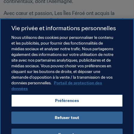
continentaux, dont l’Allemagne.
Avec cœur et passion, Les Îles Féroé ont acquis la 
réputation d’accomplir de grandes choses avec peu de 
Vie privée et informations personnelles
moyens.
Nous utilisons des cookies pour personnaliser le contenu
Cet article s'inscrit dans notre série "The Global Game" 
et les publicités, pour fournir des fonctionnalités de
qui met en lumière le football qui se joue habituellement 
médias sociaux et analyser notre trafic. Nous partageons
loin des feux des projecteurs. 
également des informations sur votre utilisation de notre
site avec nos partenaires analytiques, publicitaires et de
médias sociaux. Vous pouvez choisir vos préférences en
cliquant sur les boutons de droite, et déposer une
demande d’opposition à la vente / la transmission de vos
données personnelles.
Portail de protection des
données
Thèmes en lien
Préférences
Faroe Islands
Refuser tout