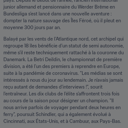
pays. Depuis le début de l’année, l’ancien international 
junior allemand et pensionnaire du Werder Brême en 
Bundesliga s’est lancé dans une nouvelle aventure : 
dompter la nature sauvage des Îles Féroé, où il pleut en 
moyenne 300 jours par an.
Balayé par les vents de l’Atlantique nord, cet archipel qui 
regroupe 18 îles bénéficie d’un statut de semi autonomie, 
même s'il reste techniquement rattaché à la couronne du 
Danemark. La Betri Deildin, le championnat de première 
division, a été l’un des premiers à reprendre en Europe, 
suite à la pandémie de coronavirus. "Les médias se sont 
intéressés à nous du jour au lendemain. Je n’avais jamais 
reçu autant de demandes d'interviews !", sourit 
l'entraîneur. Les dix clubs de l’élite s’affrontent trois fois 
au cours de la saison pour désigner un champion. "Il 
nous arrive parfois de voyager pendant deux heures en 
ferry", poursuit Schindler, qui a également évolué à 
Cincinnati, aux États-Unis, et à Cambuur, aux Pays-Bas.