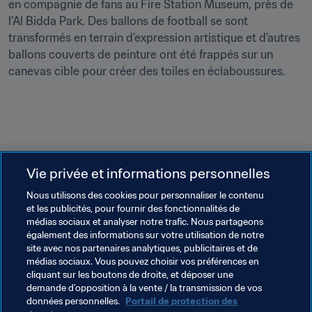
en compagnie de fans au Fire Station Museum, près de 
l’Al Bidda Park. Des ballons de football se sont 
transformés en terrain d’expression artistique et d’autres 
ballons couverts de peinture ont été frappés sur un 
canevas cible pour créer des toiles en éclaboussures.

Le programme d’activités a été organisé par la branche 
Vie privée et informations personnelles
Services aux Équipes de FIFA World Cup Qatar 2022 LLC 
Nous utilisons des cookies pour personnaliser le contenu
(Q22) et mis en place à l’aide de projets déployés sous 
et les publicités, pour fournir des fonctionnalités de
l’égide du Conseil Suprême pour la Remise et l’Héritage 
médias sociaux et analyser notre trafic. Nous partageons
(SC), avec le soutien de la FIFA et des équipes 
également des informations sur votre utilisation de notre
participantes.
site avec nos partenaires analytiques, publicitaires et de
médias sociaux. Vous pouvez choisir vos préférences en
cliquant sur les boutons de droite, et déposer une
demande d’opposition à la vente / la transmission de vos
Thèmes en lien
données personnelles.
Portail de protection des