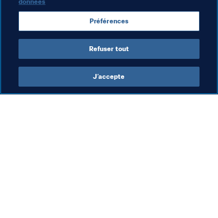
données
Organisation
Préférences
Coupe du Monde de la FIFA, Qatar 2022
Refuser tout
J’accepte
L’action de la FIFA
Visitez également
Juridique
Toutes les infos et 
tous les articles
Système de transfert
Rapports et 
Football féminin
documents
Promotion du football
Fondation FIFA
Innovation