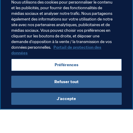
Nous utilisons des cookies pour personnaliser le contenu
Depuis la fin de l’année dernière, les anciens rivaux sont 
et les publicités, pour fournir des fonctionnalités de
désormais coéquipiers. Lors des qualifications en ligne, 
médias sociaux et analyser notre trafic. Nous partageons
ils ont représenté avec panache l’équipe de Christian 
également des informations sur votre utilisation de notre
Fuchs. Le club fondé par l’ancien international autrichien 
site avec nos partenaires analytiques, publicitaires et de
médias sociaux. Vous pouvez choisir vos préférences en
espère faire de la FIFA eClub World Cup 2019 son 
cliquant sur les boutons de droite, et déposer une
premier grand titre. Les deux hommes peuvent en tout 
demande d’opposition à la vente / la transmission de vos
cas s’appuyer sur une grosse expérience de la 
données personnelles.
Portail de protection des
compétition. La méfiance est de mise car ce duo anglo-
données
danois pourrait en surprendre plus d’un.
Préférences
Retrouvez toutes les informations sur le tournoi sur 
FIFA.com.
Refuser tout
J’accepte