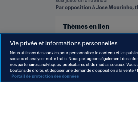
Par opposition à Jose Mourinho, t
Thèmes en lien
England
Germany
UEFA
Vie privée et informations personnelles
Nous utilisons des cookies pour personnaliser le contenu et les public
sociaux et analyser notre trafic. Nous partageons également des inform
nos partenaires analytiques, publicitaires et de médias sociaux. Vous 
boutons de droite, et déposer une demande d’opposition à la vente / 
Portail de protection des données
L’action de la FIFA
Juridique
Système de transfert