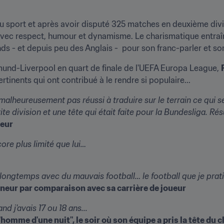
du sport et après avoir disputé 325 matches en deuxième divi
 avec respect, humour et dynamisme. Le charismatique entraîn
ds - et depuis peu des Anglais -  pour son franc-parler et s
und-Liverpool en quart de finale de l'UEFA Europa League, 
inents qui ont contribué à le rendre si populaire...
 malheureusement pas réussi à traduire sur le terrain ce qui 
te division et une tête qui était faite pour la Bundesliga. Rés
seur
ncore plus limité que lui…
 longtemps avec du mauvais football… le football que je pra
îneur par comparaison avec sa carrière de joueur
nd j'avais 17 ou 18 ans...
l'homme d'une nuit", le soir où son équipe a pris la tête du