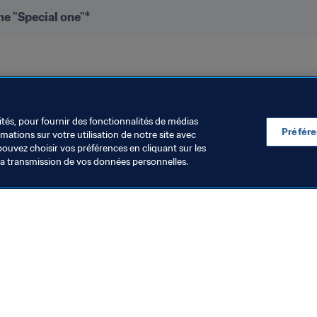
he "Special one"*
ités, pour fournir des fonctionnalités de médias
Préfér
ations sur votre utilisation de notre site avec
pouvez choisir vos préférences en cliquant sur les
la transmission de vos données personnelles.
Visitez également
Toutes les infos et tous les articles
Rapports et documents