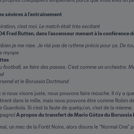
es sévères à l'entraînement
ration, c'est moi. Le match était très excitant
 04 Fred Rutten, dans l'ascenseur menant à la conférence d
bien je me rase. Je n'ai pas de rythme précis pour ça. De tout
rès myope
ttes
u football, se faire des passes. C’est comme un orchestre. M
al
rsenal et le Borussia Dortmund
si nous visons juste, nous pouvons faire mouche. Il n'y a que 
s tirent dans le mille, mais nous pouvons être comme Robin d
e Guardiola. Si c’est la faute de quelqu’un, c’est de la mienne.
espagnol
 A propos du transfert de Mario Götze du Borussi
l, un mec de la Forêt Noire, alors disons le "Normal One" peu