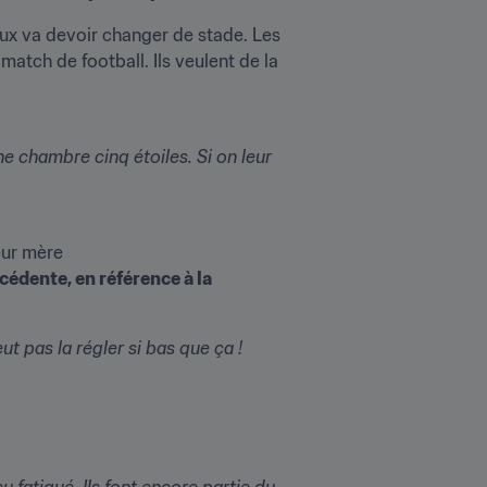
ux va devoir changer de stade. Les 
tch de football. Ils veulent de la 
e chambre cinq étoiles. Si on leur 
édente, en référence à la 
ut pas la régler si bas que ça !
atigué. Ils font encore partie du 