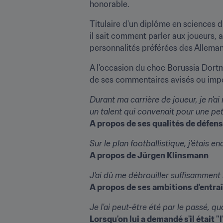
honorable.
Titulaire d'un diplôme en sciences 
il sait comment parler aux joueurs,
personnalités préférées des Alleman
A l'occasion du choc Borussia Dortm
de ses commentaires avisés ou impert
Durant ma carrière de joueur, je n'ai
un talent qui convenait pour une peti
A propos de ses qualités de défen
Sur le plan footballistique, j'étais e
A propos de Jürgen Klinsmann
J'ai dû me débrouiller suffisamment
A propos de ses ambitions d'entra
Je l'ai peut-être été par le passé, qua
Lorsqu'on lui a demandé s'il était "