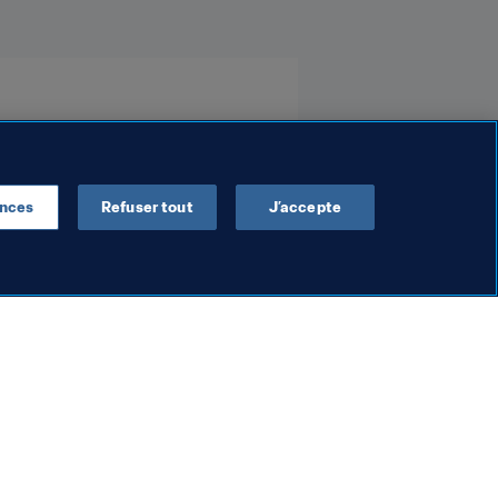
ences
Refuser tout
J’accepte