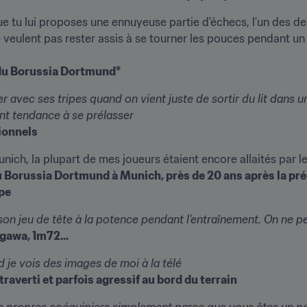
ue tu lui proposes une ennuyeuse partie d'échecs, l'un des de
ulent pas rester assis à se tourner les pouces pendant un ma
 du Borussia Dortmund*
r avec ses tripes quand on vient juste de sortir du lit dans un
ont tendance à se prélasser
ionnels
du Borussia Dortmund à Munich, près de 20 ans après la préc
ipe
 son jeu de tête à la potence pendant l'entraînement. On ne pe
agawa, 1m72...
 je vois des images de moi à la télé
verti et parfois agressif au bord du terrain
propres coéquipiers simplement parce que vous êtes un peu f