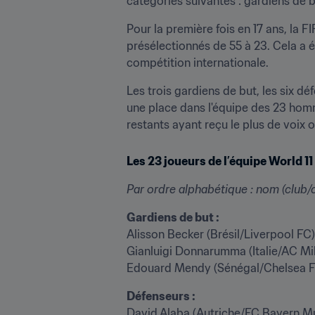
catégories suivantes : gardiens de bu
Pour la première fois en 17 ans, la F
présélectionnés de 55 à 23. Cela a é
compétition internationale. 
Les trois gardiens de but, les six déf
une place dans l'équipe des 23 homm
restants ayant reçu le plus de voix o
Les 23 joueurs de l’équipe World 11
Par ordre alphabétique : nom (club/c
Gardiens de but :
Alisson Becker (Brésil/Liverpool FC)

Gianluigi Donnarumma (Italie/AC Mil
Edouard Mendy (Sénégal/Chelsea 
Défenseurs : 
David Alaba (Autriche/FC Bayern Mu