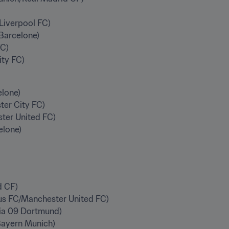
Liverpool FC)

Barcelone)

C)

ity FC)
lone)

er City FC)

er United FC)

lone)

 CF)

us FC/Manchester United FC)

ia 09 Dortmund)

ayern Munich)
