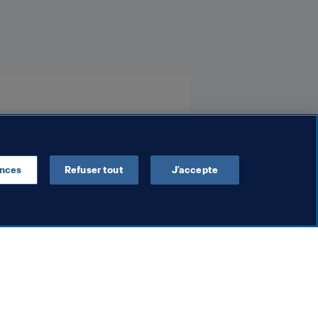
ences
Refuser tout
J’accepte