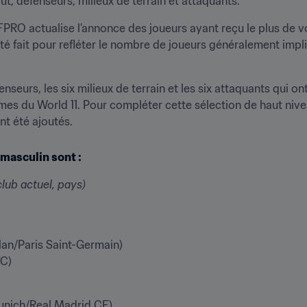
t, défenseurs, milieux de terrain et attaquants. 
IFPRO actualise l'annonce des joueurs ayant reçu le plus de voi
té fait pour refléter le nombre de joueurs généralement impl
enseurs, les six milieux de terrain et les six attaquants qui o
es du World 11. Pour compléter cette sélection de haut nive
nt été ajoutés. 
 masculin sont : 
lub actuel, pays)
an/Paris Saint-Germain)

FC)
nich/Real Madrid CF)
