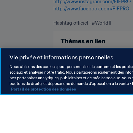
http://www.instagram.com/FIFPRO
http://www.facebook.com/FIFPRO
Hashtag officiel : #World11
Thèmes en lien
Organisation
Vie privée et informations personnelles
Nous utilisons des cookies pour personnaliser le contenu et les public
sociaux et analyser notre trafic. Nous partageons également des inform
nos partenaires analytiques, publicitaires et de médias sociaux. Vous 
boutons de droite, et déposer une demande d’opposition à la vente / 
Portail de protection des données
L’action de la FIFA
Juridique