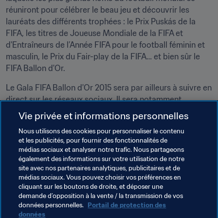
réuniront pour célébrer le beau jeu et découvrir les 
lauréats des différents trophées : le Prix Puskás de la 
FIFA, les titres de Joueuse Mondiale de la FIFA et 
d'Entraîneurs de l’Année FIFA pour le football féminin et 
masculin, le Prix du Fair-play de la FIFA… et bien sûr le 
FIFA Ballon d'Or.
Le Gala FIFA Ballon d'Or 2015 sera par ailleurs à suivre en 
direct sur les réseaux sociaux. Il sera notamment 
possible de partager ses impressions sur la 
page 
Vie privée et informations personnelles
Facebook officielle du Ballon d'Or 2015
, mais aussi les 
Nous utilisons des cookies pour personnaliser le contenu
comptes 
Twitter
 et 
Instagram
 de la FIFA.
et les publicités, pour fournir des fonctionnalités de
médias sociaux et analyser notre trafic. Nous partageons
Que ce soit sur 
FIFA.com
, Facebook, Twitter, 
également des informations sur votre utilisation de notre
Instagram ou l’application de la FIFA, les amoureux du 
site avec nos partenaires analytiques, publicitaires et de
beau jeu sont assurés de ne pas perdre une miette de 
médias sociaux. Vous pouvez choisir vos préférences en
cliquant sur les boutons de droite, et déposer une
cet événement.
demande d’opposition à la vente / la transmission de vos
données personnelles.
Portail de protection des
données