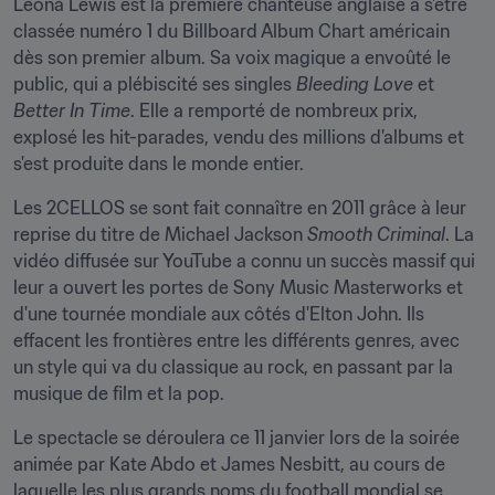
Leona Lewis est la première chanteuse anglaise à s'être 
classée numéro 1 du Billboard Album Chart américain 
dès son premier album. Sa voix magique a envoûté le 
public, qui a plébiscité ses singles 
Bleeding Love
 et 
Better In Time
. Elle a remporté de nombreux prix, 
explosé les hit-parades, vendu des millions d'albums et 
s'est produite dans le monde entier.
Les 2CELLOS se sont fait connaître en 2011 grâce à leur 
reprise du titre de Michael Jackson 
Smooth Criminal
. La 
vidéo diffusée sur YouTube a connu un succès massif qui 
leur a ouvert les portes de Sony Music Masterworks et 
d'une tournée mondiale aux côtés d'Elton John. Ils 
effacent les frontières entre les différents genres, avec 
un style qui va du classique au rock, en passant par la 
musique de film et la pop.
Le spectacle se déroulera ce 11 janvier lors de la soirée 
animée par Kate Abdo et James Nesbitt, au cours de 
laquelle les plus grands noms du football mondial se 