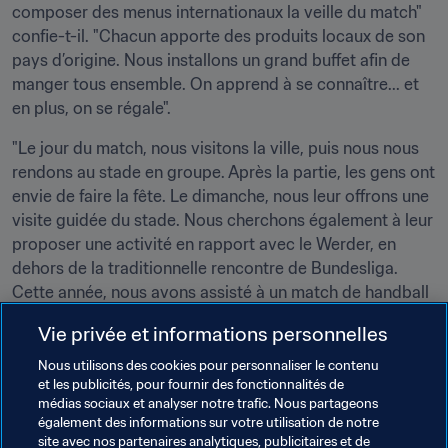
composer des menus internationaux la veille du match" 
confie-t-il. "Chacun apporte des produits locaux de son 
pays d’origine. Nous installons un grand buffet afin de 
manger tous ensemble. On apprend à se connaître... et 
en plus, on se régale".
"Le jour du match, nous visitons la ville, puis nous nous 
rendons au stade en groupe. Après la partie, les gens ont 
envie de faire la fête. Le dimanche, nous leur offrons une 
visite guidée du stade. Nous cherchons également à leur 
proposer une activité en rapport avec le Werder, en 
dehors de la traditionnelle rencontre de Bundesliga. 
Cette année, nous avons assisté à un match de handball 
féminin. Par le passé, nous avons pratiqué le football 
Vie privée et informations personnelles
pour aveugles en compagnie de notre entraîneur 
spécialisé, ou le football en marchant... Nous organisons 
Nous utilisons des cookies pour personnaliser le contenu
et les publicités, pour fournir des fonctionnalités de
une activité qui va au-delà de la Bundesliga, mais qui 
médias sociaux et analyser notre trafic. Nous partageons
reste associée au Werder, afin que nos invités se rendent 
également des informations sur votre utilisation de notre
compte que le Werder ne se résume pas à la Bundesliga."
site avec nos partenaires analytiques, publicitaires et de