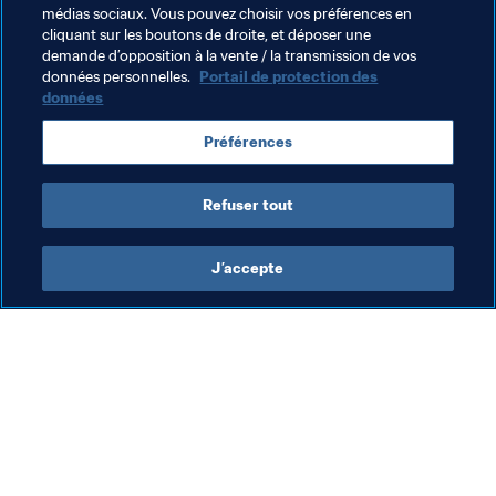
médias sociaux. Vous pouvez choisir vos préférences en
cliquant sur les boutons de droite, et déposer une
demande d’opposition à la vente / la transmission de vos
données personnelles.
Portail de protection des
données
Thèmes en lien
Préférences
Germany
Refuser tout
J’accepte
L’action de la FIFA
Visitez également
Juridique
Toutes les infos et 
tous les articles
Système de transfert