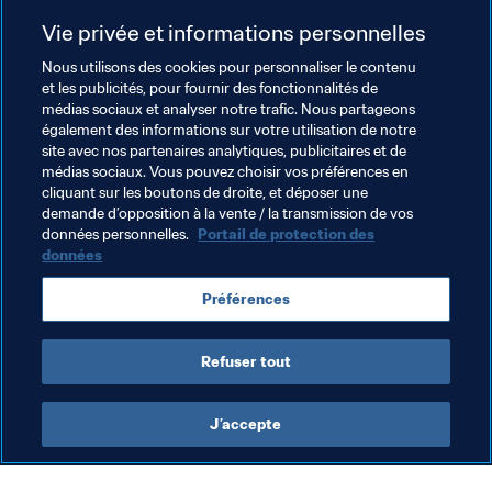
Coupe du Monde de la FIFA, Qatar 2022™
, qui n'auront 
Vie privée et informations personnelles
pas l'avantage de participer aux qualifications de la 
prochaine édition de l'épreuve mondiale. En outre le 
Nous utilisons des cookies pour personnaliser le contenu
et les publicités, pour fournir des fonctionnalités de
Qatar, au même titre que le Japon, est d'ores et déjà 
médias sociaux et analyser notre trafic. Nous partageons
invité à participer à la prochaine édition de la Copa 
également des informations sur votre utilisation de notre
América, qui aura lieu cette année.
site avec nos partenaires analytiques, publicitaires et de
médias sociaux. Vous pouvez choisir vos préférences en
cliquant sur les boutons de droite, et déposer une
demande d’opposition à la vente / la transmission de vos
données personnelles.
Portail de protection des
données
Thèmes en lien
Préférences
Qatar
Refuser tout
J’accepte