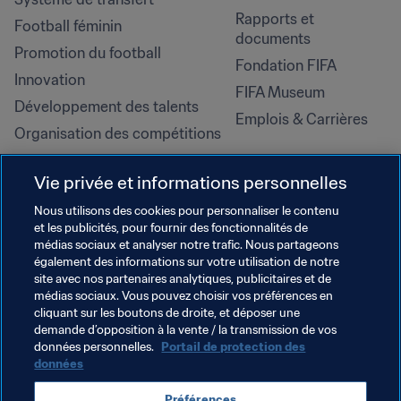
Rapports et 
Football féminin
documents
Promotion du football
Fondation FIFA
Innovation
FIFA Museum
Développement des talents
Emplois & Carrières
Organisation des compétitions
Développement durable
Vie privée et informations personnelles
Droits de l'homme et lutte contre 
la discrimination
Nous utilisons des cookies pour personnaliser le contenu
et les publicités, pour fournir des fonctionnalités de
Santé et médical
médias sociaux et analyser notre trafic. Nous partageons
Initiatives en matière de 
également des informations sur votre utilisation de notre
formation
site avec nos partenaires analytiques, publicitaires et de
médias sociaux. Vous pouvez choisir vos préférences en
cliquant sur les boutons de droite, et déposer une
demande d’opposition à la vente / la transmission de vos
données personnelles.
Portail de protection des
données
Préférences