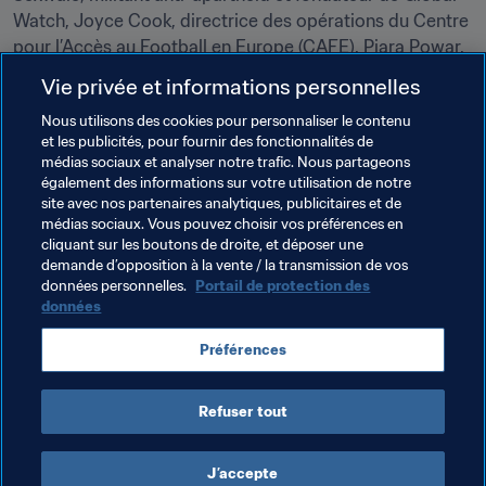
Watch, Joyce Cook, directrice des opérations du Centre 
pour l’Accès au Football en Europe (CAFE), Piara Powar, 
directeur exécutif du réseau Fare (Football Against 
Vie privée et informations personnelles
Racism in Europe), Jaiyah Saelua, transgenre du fait de la 
Nous utilisons des cookies pour personnaliser le contenu
tradition Fa’afafine propre à la culture samoane, Gerald 
et les publicités, pour fournir des fonctionnalités de
Asamoah, premier joueur noir natif d’Afrique à 
médias sociaux et analyser notre trafic. Nous partageons
représenter l’Allemagne, et Alexandra Haas Paciucde, 
également des informations sur votre utilisation de notre
présidente du conseil national mexicain pour la 
site avec nos partenaires analytiques, publicitaires et de
médias sociaux. Vous pouvez choisir vos préférences en
prévention de la discrimination (CONAPRED).
cliquant sur les boutons de droite, et déposer une
demande d’opposition à la vente / la transmission de vos
Le prix FIFA pour la Diversité émane d’un ensemble de 
données personnelles.
Portail de protection des
recommandations formulées par la Task Force contre le 
données
racisme et la discrimination, lesquelles sont désormais 
en cours de mise en œuvre et incluent d’autres projets 
Préférences
tels que le 
soutien apporté aux 211 associations membres 
de la FIFA
 dans leur lutte contre la discrimination.
Refuser tout
J’accepte