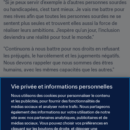
"Si je peux servir d’exemple à d’autres personnes sourdes 
ou handicapées, c'est tant mieux. Je vais me battre pour 
mes rêves afin que toutes les personnes sourdes ne se 
sentent plus seules et trouvent elles aussi la force de 
réaliser leurs ambitions. J’espère qu’un jour, l’inclusion 
deviendra une réalité pour tout le monde."
"Continuons à nous battre pour nos droits en refusant 
les préjugés, le harcèlement et les jugements négatifs. 
Nous devons rappeler que nous sommes des êtres 
humains, avec les mêmes capacités que les autres."
"Je suis fière d’être sourde et de faire partie de la 
Vie privée et informations personnelles
communauté internationale des sourds. Je remercie 
Dieu de nous avoir donné cette magnifique langue des 
Nous utilisons des cookies pour personnaliser le contenu
et les publicités, pour fournir des fonctionnalités de
signes. Nous ne pouvons peut-être pas nous exprimer 
médias sociaux et analyser notre trafic. Nous partageons
par la voix, mais nos mains ont la parole. Bonne Journée 
également des informations sur votre utilisation de notre
internationale des langues des signes ! Bravo à tous !"
site avec nos partenaires analytiques, publicitaires et de
médias sociaux. Vous pouvez choisir vos préférences en
cliquant sur les boutons de droite, et déposer une