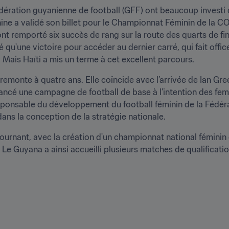
dération guyanienne de football (GFF) ont beaucoup investi d
nine a validé son billet pour le Championnat Féminin de la C
t remporté six succès de rang sur la route des quarts de fin
é qu'une victoire pour accéder au dernier carré, qui fait offi
Mais Haïti a mis un terme à cet excellent parcours.
monte à quatre ans. Elle coïncide avec l’arrivée de Ian Gr
lancé une campagne de football de base à l’intention des fem
ponsable du développement du football féminin de la Fédérat
dans la conception de la stratégie nationale.
urnant, avec la création d'un championnat national féminin 
. Le Guyana a ainsi accueilli plusieurs matches de qualificat