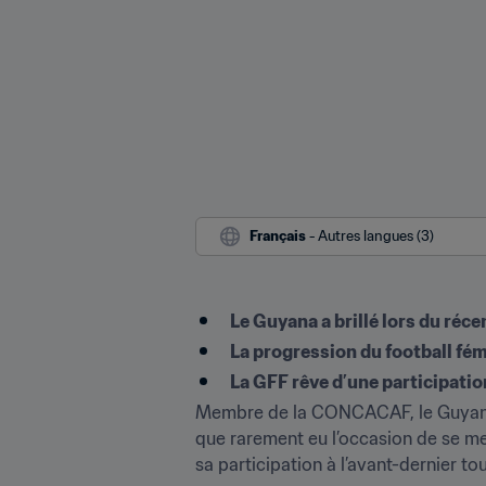
Français
 - Autres langues (3)
Le Guyana a brillé lors du r
La progression du football fém
La GFF rêve d’une participati
Membre de la CONCACAF, le Guyana e
que rarement eu l’occasion de se met
sa participation à l’avant-dernier t