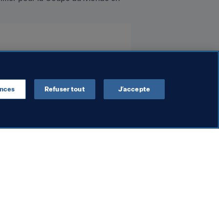
ences
Refuser tout
J’accepte