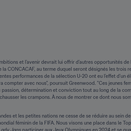
tions et l’avenir devrait lui offrir d’autres opportunités de le
 la CONCACAF, au terme duquel seront désignés les trois re
entes performances de la sélection U-20 ont eu l’effet d’un é
dra compter avec nous", poursuit Greenwood. "Ces jeunes femme
c passion, détermination et conviction tout au long de la com
à chausser les crampons. À nous de montrer ce dont nous so
grandes et les petites nations ne cesse de se réduire au sein 
ndial féminin de la FIFA. Nous visons une place dans le Top 
Lady Jags
 participer aux Jeux Olympiques en 2024 et se qua