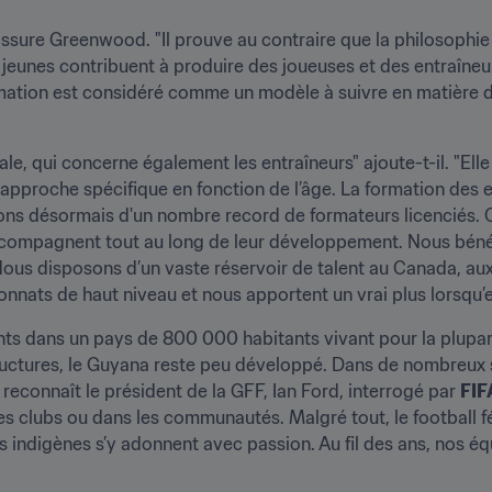
assure Greenwood. "Il prouve au contraire que la philosophie 
jeunes contribuent à produire des joueuses et des entraîneu
mation est considéré comme un modèle à suivre en matière 
e, qui concerne également les entraîneurs" ajoute-t-il. "Elle 
approche spécifique en fonction de l’âge. La formation des e
s désormais d'un nombre record de formateurs licenciés. C
ccompagnent tout au long de leur développement. Nous bénéfi
 Nous disposons d’un vaste réservoir de talent au Canada, au
ats de haut niveau et nous apportent un vrai plus lorsqu’ell
ts dans un pays de 800 000 habitants vivant pour la plupart à
tructures, le Guyana reste peu développé. Dans de nombreux s
, reconnaît le président de la GFF, Ian Ford, interrogé par 
FIF
s clubs ou dans les communautés. Malgré tout, le football fé
s indigènes s’y adonnent avec passion. Au fil des ans, nos équ