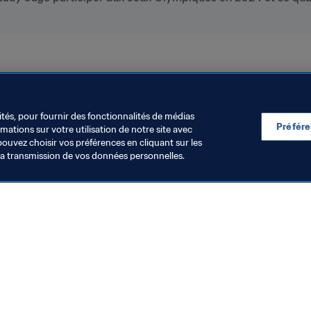
ités, pour fournir des fonctionnalités de médias
Préfér
ations sur votre utilisation de notre site avec
pouvez choisir vos préférences en cliquant sur les
la transmission de vos données personnelles.
Visitez également
Toutes les infos et tous les articles
Rapports et documents
Fondation FIFA