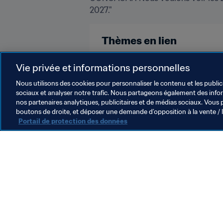
2027."
Thèmes en lien
Guyana
Vie privée et informations personnelles
Nous utilisons des cookies pour personnaliser le contenu et les public
sociaux et analyser notre trafic. Nous partageons également des inform
nos partenaires analytiques, publicitaires et de médias sociaux. Vous 
boutons de droite, et déposer une demande d’opposition à la vente / 
Portail de protection des données
L’action de la FIFA
Juridique
Système de transfert
Football féminin