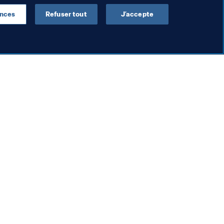
ences
Refuser tout
J’accepte