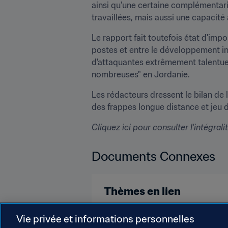
ainsi qu'une certaine complémentar
travaillées, mais aussi une capacité 
Le rapport fait toutefois état d'impor
postes et entre le développement ind
d'attaquantes extrêmement talentueu
nombreuses" en Jordanie.
Les rédacteurs dressent le bilan de l
des frappes longue distance et jeu d
Cliquez ici pour consulter l'intégra
Documents Connexes
Thèmes en lien
Compétitions FIFA
Japan
D
Vie privée et informations personnelles