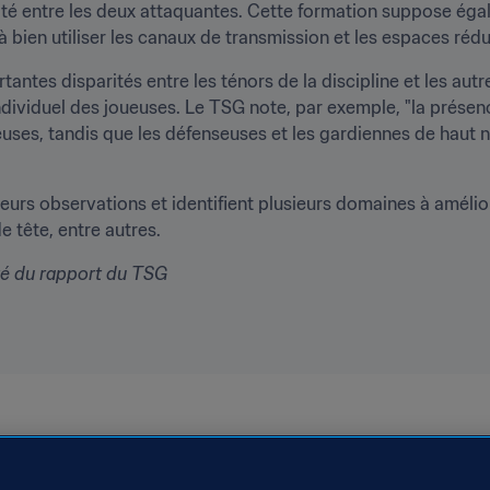
ité entre les deux attaquantes. Cette formation suppose ég
à bien utiliser les canaux de transmission et les espaces réd
tantes disparités entre les ténors de la discipline et les autre
ividuel des joueuses. Le TSG note, par exemple, "la présence
ses, tandis que les défenseuses et les gardiennes de haut 
eurs observations et identifient plusieurs domaines à amélior
e tête, entre autres.
lité du rapport du TSG
PR Korea
AFC