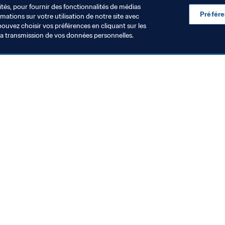
ités, pour fournir des fonctionnalités de médias
Préfér
ations sur votre utilisation de notre site avec
pouvez choisir vos préférences en cliquant sur les
la transmission de vos données personnelles.
Visitez également
Toutes les infos et tous les articles
Rapports et documents
Fondation FIFA
FIFA Museum
Emplois & Carrières