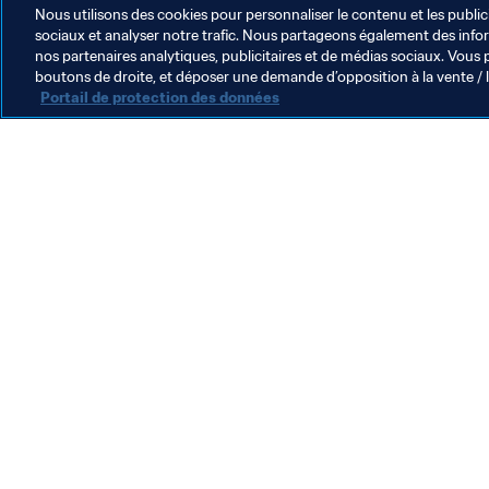
Nous utilisons des cookies pour personnaliser le contenu et les public
sociaux et analyser notre trafic. Nous partageons également des inform
nos partenaires analytiques, publicitaires et de médias sociaux. Vous 
boutons de droite, et déposer une demande d’opposition à la vente / 
Portail de protection des données
L’action de la FIFA
Juridique
Système de transfert
Football féminin
Promotion du football
Innovation
Développement des talents
Organisation des compétitions
Développement durable