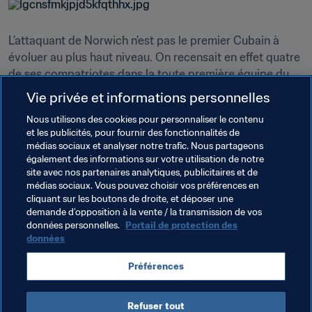
L’attaquant de Norwich n'est pas le premier Cubain à 
évoluer au plus haut niveau. On recensait en effet quatre 
de ses compatriotes dans la toute première équipe du 
Real Madrid, fondée en 1902. Et à en juger par 
Vie privée et informations personnelles
l’omniprésence de jeunes balle au pied dans les rues et 
Nous utilisons des cookies pour personnaliser le contenu
sur les terrains de La Havane, il ne serait pas impossible 
et les publicités, pour fournir des fonctionnalités de
de voir de nouveau des Cubains enfiler la tunique de 
médias sociaux et analyser notre trafic. Nous partageons
grands clubs dans un avenir pas si lointain.
également des informations sur votre utilisation de notre
site avec nos partenaires analytiques, publicitaires et de
médias sociaux. Vous pouvez choisir vos préférences en
cliquant sur les boutons de droite, et déposer une
demande d’opposition à la vente / la transmission de vos
données personnelles.
Portail de protection des
données
Thèmes en lien
Préférences
Cuba
Refuser tout