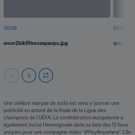
01
/
08
02
/
08
enon2bik91tmosepanpu.jpg
qvoinuke
Une célèbre marque de soda est venu y tourner une 
publicité en amont de la finale de la Ligue des 
champions de l’UEFA. La confédération européenne a 
également inclus Henningsvær dans sa liste des 13 lieux 
uniques pour une campagne vidéo "#PlayAnywhere". L’île 