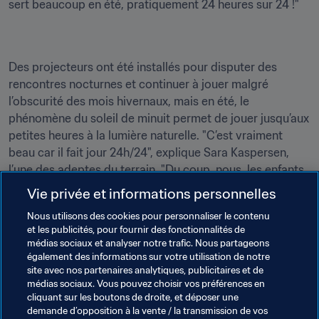
sert beaucoup en été, pratiquement 24 heures sur 24 !"
Des projecteurs ont été installés pour disputer des 
rencontres nocturnes et continuer à jouer malgré 
l’obscurité des mois hivernaux, mais en été, le 
phénomène du soleil de minuit permet de jouer jusqu’aux 
petites heures à la lumière naturelle. "C’est vraiment 
beau car il fait jour 24h/24", explique Sara Kaspersen, 
l’une des adeptes du terrain. "Du coup, nous, les enfants, 
on a le droit de veiller. Il nous arrive parfois d’aller faire 
Vie privée et informations personnelles
un foot à deux heures du matin."
Nous utilisons des cookies pour personnaliser le contenu
et les publicités, pour fournir des fonctionnalités de
Peu d’écrins offrent une telle opportunité de pratiquer le 
médias sociaux et analyser notre trafic. Nous partageons
beau jeu dans un cadre aussi exceptionnel. De jour ou de 
également des informations sur votre utilisation de notre
nuit, quelle que soit la saison.
site avec nos partenaires analytiques, publicitaires et de
médias sociaux. Vous pouvez choisir vos préférences en
cliquant sur les boutons de droite, et déposer une
demande d’opposition à la vente / la transmission de vos