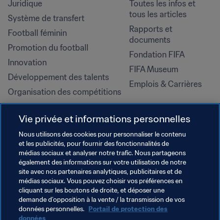
Juridique
Toutes les infos et 
tous les articles
Système de transfert
Rapports et 
Football féminin
documents
Promotion du football
Fondation FIFA
Innovation
FIFA Museum
Développement des talents
Emplois & Carrières
Organisation des compétitions
Développement durable
Vie privée et informations personnelles
Droits de l'homme et lutte contre 
la discrimination
Nous utilisons des cookies pour personnaliser le contenu
et les publicités, pour fournir des fonctionnalités de
Santé et médical
médias sociaux et analyser notre trafic. Nous partageons
Initiatives en matière de 
également des informations sur votre utilisation de notre
formation
site avec nos partenaires analytiques, publicitaires et de
médias sociaux. Vous pouvez choisir vos préférences en
cliquant sur les boutons de droite, et déposer une
demande d’opposition à la vente / la transmission de vos
données personnelles.
Portail de protection des
données