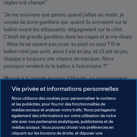
règles ont changé."
"Je me souviens que gamin, quand j’allais au stade, je 
voyais de bons gardiens qui, quand ils arrivaient sur le 
ballon avant les attaquants, dégageaient sur le côté. 
C’était de grands gardiens dans les cages et je me disais 
: 'Mais ils ne savent pas jouer au pied ou quoi ? Si le 
ballon n’est pas sorti, alors il est en jeu, et s’il est en jeu, 
l’équipe a toujours une chance de marquer. Alors 
pourquoi rendent-ils le ballon à l’adversaire ?'"
Moqué à la grande époque d’Higuita, ce raisonnement 
fait désormais figure de bon sens footballistique. En tout 
Vie privée et informations personnelles
cas, même si le roi du Scorpion a ouvert la voie aux 
Nous utilisons des cookies pour personnaliser le contenu
gardiens actuels, très à l’aise balle au pied, on voit mal 
et les publicités, pour fournir des fonctionnalités de
l’un de ses successeurs avoir le culot et le panache de 
médias sociaux et analyser notre trafic. Nous partageons
tenter le geste acrobatique du "Loco" à Wembley.
également des informations sur votre utilisation de notre
site avec nos partenaires analytiques, publicitaires et de
médias sociaux. Vous pouvez choisir vos préférences en
cliquant sur les boutons de droite, et déposer une