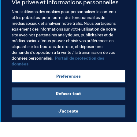
Vie privée et informations personnelles
y a quatre ans, le Canada décroche la médaille de 
Nous utilisons des cookies pour personnaliser le contenu
bronze. Comme il y a 20 ans, le Brésil échoue au pied du 
et les publicités, pour fournir des fonctionnalités de
podium.
médias sociaux et analyser notre trafic. Nous partageons
également des informations sur votre utilisation de notre
site avec nos partenaires analytiques, publicitaires et de
médias sociaux. Vous pouvez choisir vos préférences en
cliquant sur les boutons de droite, et déposer une
demande d’opposition à la vente / la transmission de vos
Thèmes en lien
données personnelles.
Portail de protection des
données
Compétitions FIFA
Concacaf
Brazil
Préférences
Canada
CONMEBOL
Refuser tout
J’accepte