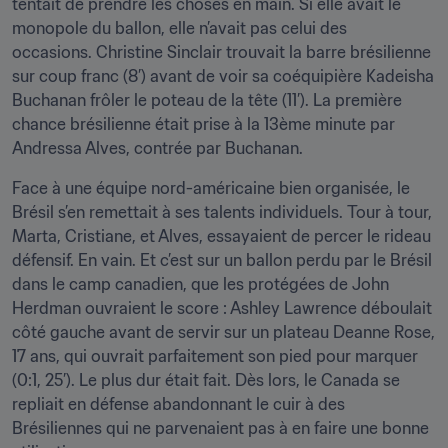
tentait de prendre les choses en main. Si elle avait le 
monopole du ballon, elle n’avait pas celui des 
occasions. Christine Sinclair trouvait la barre brésilienne 
sur coup franc (8’) avant de voir sa coéquipière Kadeisha 
Buchanan frôler le poteau de la tête (11’). La première 
chance brésilienne était prise à la 13ème minute par 
Andressa Alves, contrée par Buchanan.
Face à une équipe nord-américaine bien organisée, le 
Brésil s’en remettait à ses talents individuels. Tour à tour, 
Marta, Cristiane, et Alves, essayaient de percer le rideau 
défensif. En vain. Et c’est sur un ballon perdu par le Brésil 
dans le camp canadien, que les protégées de John 
Herdman ouvraient le score : Ashley Lawrence déboulait 
côté gauche avant de servir sur un plateau Deanne Rose, 
17 ans, qui ouvrait parfaitement son pied pour marquer 
(0:1, 25’). Le plus dur était fait. Dès lors, le Canada se 
repliait en défense abandonnant le cuir à des 
Brésiliennes qui ne parvenaient pas à en faire une bonne 