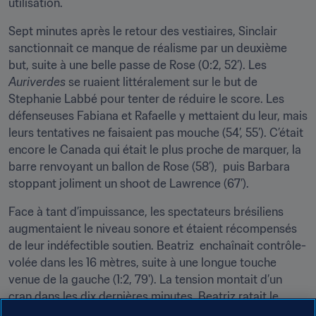
utilisation.
Sept minutes après le retour des vestiaires, Sinclair 
sanctionnait ce manque de réalisme par un deuxième 
but, suite à une belle passe de Rose (0:2, 52’). Les 
Auriverdes 
se ruaient littéralement sur le but de 
Stephanie Labbé pour tenter de réduire le score. Les 
défenseuses Fabiana et Rafaelle y mettaient du leur, mais 
leurs tentatives ne faisaient pas mouche (54’, 55’). C’était 
encore le Canada qui était le plus proche de marquer, la 
barre renvoyant un ballon de Rose (58’),  puis Barbara 
stoppant joliment un shoot de Lawrence (67’).
Face à tant d’impuissance, les spectateurs brésiliens 
augmentaient le niveau sonore et étaient récompensés 
de leur indéfectible soutien. Beatriz  enchaînait contrôle-
volée dans les 16 mètres, suite à une longue touche 
venue de la gauche (1:2, 79'). La tension montait d’un 
cran dans les dix dernières minutes. Beatriz ratait le 
cadre et l’égalisation sur un lob astucieux (85’). Comme il 