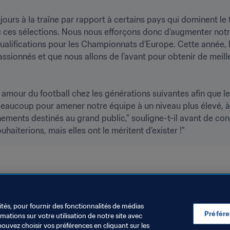
ours à la traîne par rapport à certains pays qui dominent le 
vec ces sélections. Nous nous efforçons donc d'augmenter notr
ualifications pour les Championnats d’Europe. Cette année, l’o
ssionnés et que nous allons de l'avant pour obtenir de meilleu
 amour du football chez les générations suivantes afin que le 
beaucoup pour amener notre équipe à un niveau plus élevé, à 
énements destinés au grand public," souligne-t-il avant de con
uhaiterions, mais elles ont le méritent d'exister !"
IFA 2023
Azerbaijan
UEFA
ités, pour fournir des fonctionnalités de médias
Préfér
ations sur votre utilisation de notre site avec
pouvez choisir vos préférences en cliquant sur les