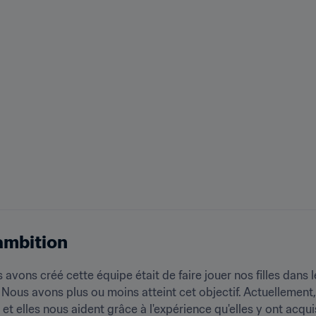
'ambition
s avons créé cette équipe était de faire jouer nos filles dans
s avons plus ou moins atteint cet objectif. Actuellement, 19 interna
 elles nous aident grâce à l'expérience qu'elles y ont acquise", 