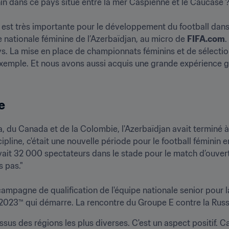
nin dans ce pays situé entre la mer Caspienne et le Caucase ?

Elle est très importante pour le développement du football dans
e nationale féminine de l’Azerbaïdjan, au micro de 
FIFA.com
.
s. La mise en place de championnats féminins et de sélections
exemple. Et nous avons aussi acquis une grande expérience grâ
e
du Canada et de la Colombie, l'Azerbaïdjan avait terminé à l
pline, c'était une nouvelle période pour le football féminin en 
 avait 32 000 spectateurs dans le stade pour le match d’ouvertu
as."

 campagne de qualification de l'équipe nationale senior pour
 2023™ qui démarre. La rencontre du Groupe E contre la Russi
us des régions les plus diverses. C'est un aspect positif. C