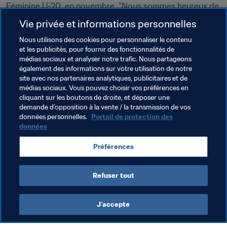
Féminine U-20, en novembre. "Nous sommes heureux de 
voir le programme FIFA 11 pour la Santé se mettre en 
Vie privée et informations personnelles
place à l’échelle nationale avec le soutien de la 
Nous utilisons des cookies pour personnaliser le contenu
Fédération papouasienne de football et du 
et les publicités, pour fournir des fonctionnalités de
gouvernement", se félicite le Professeur Jiri Dvorak, 
médias sociaux et analyser notre trafic. Nous partageons
Médecin-chef de la FIFA, qui s’est rendu dans le pays en 
également des informations sur votre utilisation de notre
février et mai derniers.
site avec nos partenaires analytiques, publicitaires et de
médias sociaux. Vous pouvez choisir vos préférences en
cliquant sur les boutons de droite, et déposer une
demande d’opposition à la vente / la transmission de vos
Thèmes en lien
données personnelles.
Portail de protection des
données
Fondation FIFA
Compétitions FIFA
Préférences
Papua New Guinea
OFC
Refuser tout
J’accepte