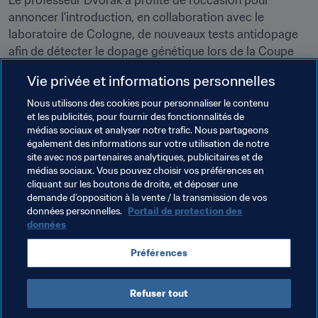
Le professeur Dvorak a profité de l'occasion pour 
annoncer l'introduction, en collaboration avec le 
laboratoire de Cologne, de nouveaux tests antidopage 
afin de détecter le dopage génétique lors de la Coupe 
du Monde Féminine de la FIFA, Canada 2015™. "Nous 
Vie privée et informations personnelles
avons la possibilité d'analyser le petit acide 
ribonucléique importun qui fait partie de la liste des 
Nous utilisons des cookies pour personnaliser le contenu
et les publicités, pour fournir des fonctionnalités de
produits interdits par l'AMA. Nous avons fait les premiers 
médias sociaux et analyser notre trafic. Nous partageons
tests dans le laboratoire de Cologne", a détaillé le 
également des informations sur votre utilisation de notre
professeur Dvorak. "Nous ne testons pas toutes les 
site avec nos partenaires analytiques, publicitaires et de
joueuses comme nous l'avons fait à la Coupe du Monde 
médias sociaux. Vous pouvez choisir vos préférences en
cliquant sur les boutons de droite, et déposer une
au Brésil. Nous testons des équipes choisies."
demande d’opposition à la vente / la transmission de vos
données personnelles.
Portail de protection des
données
Thèmes en lien
Préférences
Organisation
Refuser tout