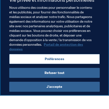
compte vraiment et de réfléchir à la façon dont nous 
voulons changer le monde du football, pour le rendre 
Nous utilisons des cookies pour personnaliser le contenu
et les publicités, pour fournir des fonctionnalités de
plus résistant aux pandémies comme celle que nous 
médias sociaux et analyser notre trafic. Nous partageons
vivons actuellement, mais aussi pour qu'il continue 
également des informations sur votre utilisation de notre
d'apporter de la joie dans nos vies."
site avec nos partenaires analytiques, publicitaires et de
médias sociaux. Vous pouvez choisir vos préférences en
cliquant sur les boutons de droite, et déposer une
demande d’opposition à la vente / la transmission de vos
données personnelles.
Portail de protection des
données
Thèmes en lien
Préférences
Organisation
Refuser tout
J’accepte