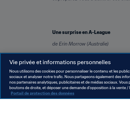
Une surprise en A-League
de Erin Morrow (Australie)
Nous clôturons notre sélection de l
Vie privée et informations personnelles
Oval, son antre provisoire. Les Cent
Blues
 ont finalement arraché le poi
Nous utilisons des cookies pour personnaliser le contenu et les public
sociaux et analyser notre trafic. Nous partageons également des inform
nos partenaires analytiques, publicitaires et de médias sociaux. Vous 
boutons de droite, et déposer une demande d’opposition à la vente / 
Portail de protection des données
L’action de la FIFA