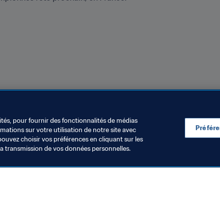
a semaine avec 
@Erin_Mariner
, qui est revenue sur le premi
ral Coast Mariners ont joué les trouble-fêtes pour l’occasion 
nt du nul (1-1), grâce à un penalty d’Adam Le Fondre en deux
ités, pour fournir des fonctionnalités de médias
Préfér
ations sur votre utilisation de notre site avec
pouvez choisir vos préférences en cliquant sur les
la transmission de vos données personnelles.
Visitez également