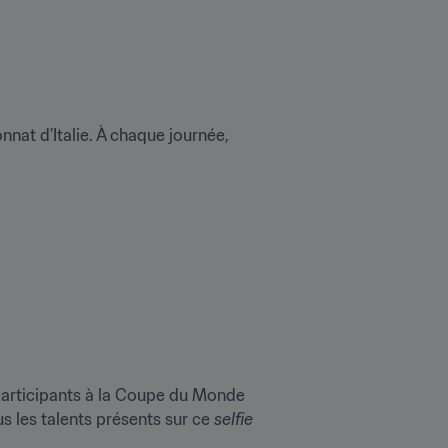
De Mauro Icardi à Cristiano Ronaldo, les stars ont répondu présent cette saison dans le championnat d’Italie. À chaque journée, 
participants à la Coupe du Monde 
 les talents présents sur ce 
selfie