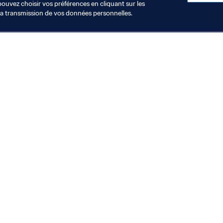
pouvez choisir vos préférences en cliquant sur les
la transmission de vos données personnelles.
Visitez également
Toutes les infos et tous les articles
Rapports et documents
Fondation FIFA
FIFA Museum
Emplois & Carrières