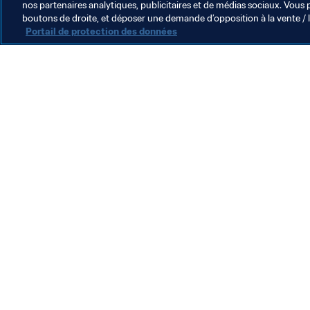
nos partenaires analytiques, publicitaires et de médias sociaux. Vous 
boutons de droite, et déposer une demande d’opposition à la vente / 
Portail de protection des données
L’action de la FIFA
Juridique
Système de transfert
Football féminin
Promotion du football
Innovation
Développement des talents
Organisation des compétitions
Développement durable
Droits de l'homme et lutte contre la discrimination
Santé et médical