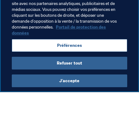
qualification historique du Togo pour la Coupe du 
site avec nos partenaires analytiques, publicitaires et de
Monde de la FIFA 2006™. Il a également porté les 
médias sociaux. Vous pouvez choisir vos préférences en
couleurs des plus grands clubs européens. Aujourd’hui, il 
cliquant sur les boutons de droite, et déposer une
demande d’opposition à la vente / la transmission de vos
pose ses valises en Amérique du Sud. Cette semaine, 
données personnelles.
Portail de protection des
Olimpia a annoncé l’arrivée d’Adebayor, pour le plus 
données
grand plaisir de 
Lili Cantero
, membre du Mouvement des 
Fans au Paraguay.
Préférences
Refuser tout
J’accepte
L’action de la FIFA
Visitez également
Juridique
Toutes les infos et 
tous les articles