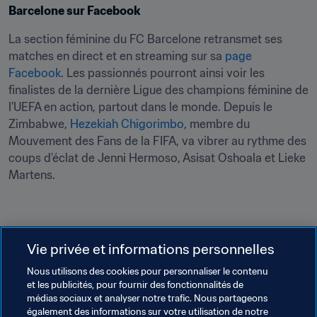
Barcelone sur Facebook
La section féminine du FC Barcelone retransmet ses 
matches en direct et en streaming sur sa 
page 
Facebook
. Les passionnés pourront ainsi voir les 
finalistes de la dernière Ligue des champions féminine de 
l’UEFA en action, partout dans le monde. Depuis le 
Zimbabwe, 
Hezekiah Chigorimbo
, membre du 
Mouvement des Fans de la FIFA, va vibrer au rythme des 
coups d’éclat de Jenni Hermoso, Asisat Oshoala et Lieke 
Martens.
Vie privée et informations personnelles
Du Togo au Paraguay
Nous utilisons des cookies pour personnaliser le contenu
Grâce au football, Emmanuel Adebayor a fait le tour du 
et les publicités, pour fournir des fonctionnalités de
médias sociaux et analyser notre trafic. Nous partageons
monde. L’ancien Monégasque a participé à la 
également des informations sur votre utilisation de notre