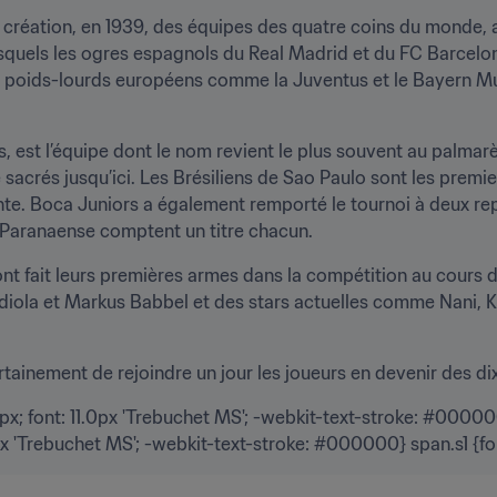
a création, en 1939, des équipes des quatre coins du monde, a
esquels les ogres espagnols du Real Madrid et du FC Barcelo
es poids-lourds européens comme la Juventus et le Bayern Mun
, est l’équipe dont le nom revient le plus souvent au palmarès
acrés jusqu’ici. Les Brésiliens de Sao Paulo sont les premier
nte. Boca Juniors a également remporté le tournoi à deux repr
o Paranaense comptent un titre chacun.
 fait leurs premières armes dans la compétition au cours de 
ola et Markus Babbel et des stars actuelles comme Nani, Ka
ertainement de rejoindre un jour les joueurs en devenir des 
x; font: 11.0px 'Trebuchet MS'; -webkit-text-stroke: #000000
px 'Trebuchet MS'; -webkit-text-stroke: #000000} span.s1 {fo