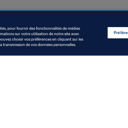
France
Germany
Portugal
Switzerland
UEFA
ités, pour fournir des fonctionnalités de médias
Préfér
ations sur votre utilisation de notre site avec
pouvez choisir vos préférences en cliquant sur les
la transmission de vos données personnelles.
Visitez également
Toutes les infos et tous les articles
Rapports et documents
Fondation FIFA
FIFA Museum
Emplois & Carrières