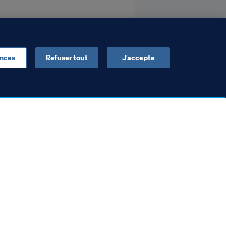
CONMEBOL
ences
Refuser tout
J’accepte